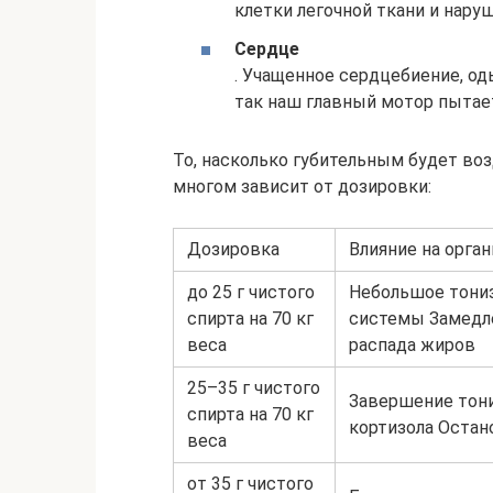
клетки легочной ткани и наруш
Сердце
. Учащенное сердцебиение, о
так наш главный мотор пытае
То, насколько губительным будет воз
многом зависит от дозировки:
Дозировка
Влияние на орга
до 25 г чистого
Небольшое тони
спирта на 70 кг
системы Замедл
веса
распада жиров
25–35 г чистого
Завершение тон
спирта на 70 кг
кортизола Остан
веса
от 35 г чистого