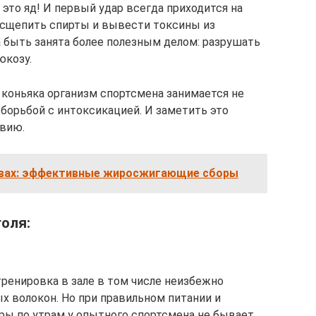
то яд! И первый удар всегда приходится на
расщепить спирты и вывести токсины из
а быть занята более полезным делом: разрушать
юкозу.
 коньяка организм спортсмена занимается не
борьбой с интоксикацией. И заметить это
вию.
авах: эффективные жиросжигающие сборы
оля:
тренировка в зале в том числе неизбежно
 волокон. Но при правильном питании и
ры по утрам у опытного спортсмена не бывает.