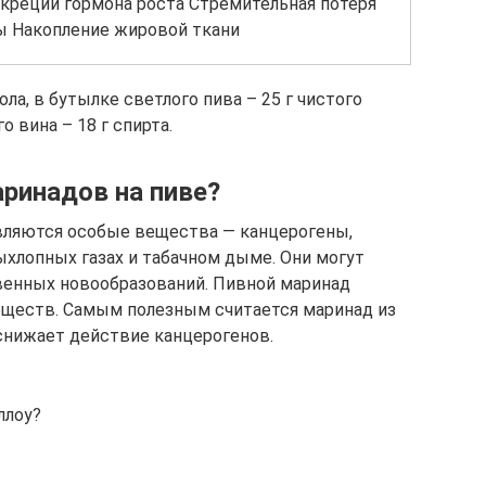
креции гормона роста Стремительная потеря
 Накопление жировой ткани
нола, в бутылке светлого пива – 25 г чистого
о вина – 18 г спирта.
аринадов на пиве?
являются особые вещества — канцерогены,
ыхлопных газах и табачном дыме. Они могут
венных новообразований. Пивной маринад
еществ. Самым полезным считается маринад из
 снижает действие канцерогенов.
ллоу?