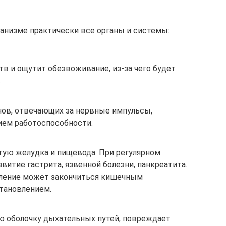
ганизме практически все органы и системы:
в и ощутит обезвоживание, из-за чего будет
.
онов, отвечающих за нервные импульсы,
ием работоспособности.
тую желудка и пищевода. При регулярном
витие гастрита, язвенной болезни, панкреатита.
бление может закончиться кишечным
тановлением.
 оболочку дыхательных путей, повреждает