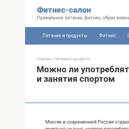
Перейти
Фитнес-салон
к
контенту
Правильное питание, фитнес, образ жизн
Питание и продукты
Фитнес
Главная
»
Питание и продукты
Можно ли употреблят
и занятия спортом
Многие в современной России отдают
приятное на вкус, неплохо расслабляе