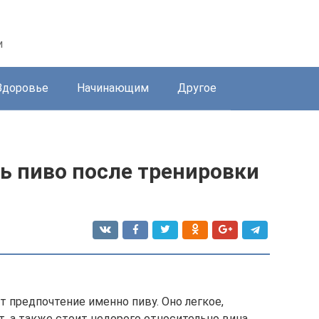
и
Здоровье
Начинающим
Другое
ь пиво после тренировки
 предпочтение именно пиву. Оно легкое,
т, а также стоит недорого относительно вина,