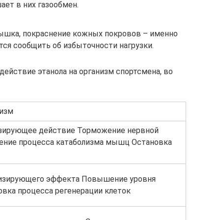
ает в них газообмен.
дышка, покраснение кожных покровов – именно
тся сообщить об избыточности нагрузки.
действие этанола на организм спортсмена, во
низм
зирующее действие Торможение нервной
ение процесса катаболизма мышц Остановка
изирующего эффекта Повышение уровня
овка процесса регенерации клеток