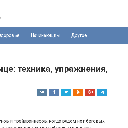
и
Здоровье
Начинающим
Другое
ице: техника, упражнения,
унов и трейлраннеров, когда рядом нет беговых
дских условиях легко найти лестницу для