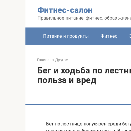
Перейти
Фитнес-салон
к
контенту
Правильное питание, фитнес, образ жизн
Питание и продукты
Фитнес
Главная
»
Другое
Бег и ходьба по лестн
польза и вред
Бег по лестнице популярен среди бег
маршрутов с набором высоты. В горо