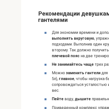
Рекомендации девушкам
гантелями
Для экономии времени и допо
выполнять вкруговую
, упраж
подходами. Выполнив один круг
второму. Так должно получить
плечевой пояс
на две трениро
Не занимайтесь чаще
трех ра
Можно
заменить гантели
для 
5л),
главное
, чтобы нагрузка 
сопровождаться усталостью
вес.
Пейте
воду,
дышите
правильно
Приведенный комплекс упраж