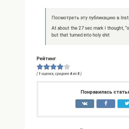
Посмотреть эту публикацию в Inst
At about the 27 sec mark I thought, “oh
but that turned into holy shit
Рейтинг
(
1
оценка, среднее
4
из
5
)
Понравилась стать