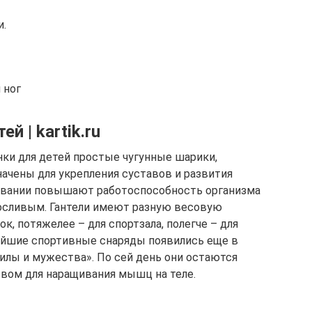
и.
 ног
й | kartik.ru
нки для детей простые чугунные шарики,
ачены для укрепления суставов и развития
овании повышают работоспособность организма
носливым. Гантели имеют разную весовую
к, потяжелее – для спортзала, полегче – для
ейшие спортивные снаряды появились еще в
силы и мужества». По сей день они остаются
ом для наращивания мышц на теле.