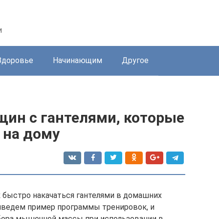
и
Здоровье
Начинающим
Другое
ин с гантелями, которые
 на дому
к быстро накачаться гантелями в домашних
риведем пример программы тренировок, и
ора мышечной массы при использовании в