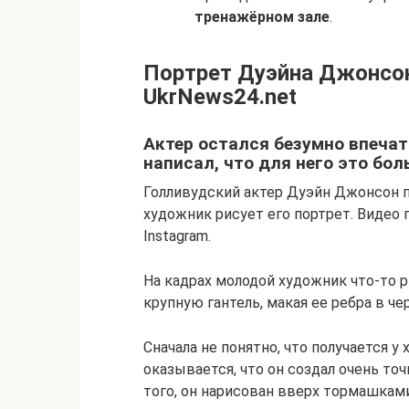
тренажёрном зале
.
Портрет Дуэйна Джонсон
UkrNews24.net
Актер остался безумно впечат
написал, что для него это бол
Голливудский актер Дуэйн Джонсон п
художник рисует его портрет. Видео 
Instagram.
На кадрах молодой художник что-то р
крупную гантель, макая ее ребра в че
Сначала не понятно, что получается у
оказывается, что он создал очень то
того, он нарисован вверх тормашками