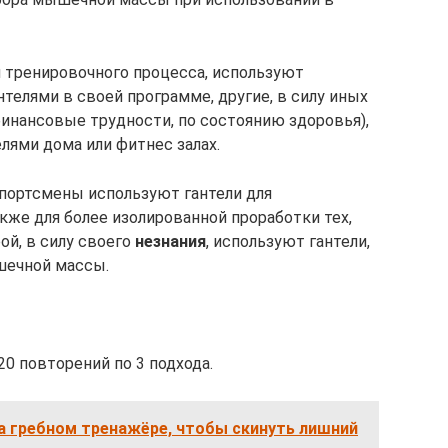
ия тренировочного процесса, используют
телями в своей программе, другие, в силу иных
инансовые трудности, по состоянию здоровья),
лями дома или фитнес залах.
портсмены используют гантели для
кже для более изолированной проработки тех,
ой, в силу своего
незнания
, используют гантели,
шечной массы.
0 повторений по 3 подхода.
а гребном тренажёре, чтобы скинуть лишний