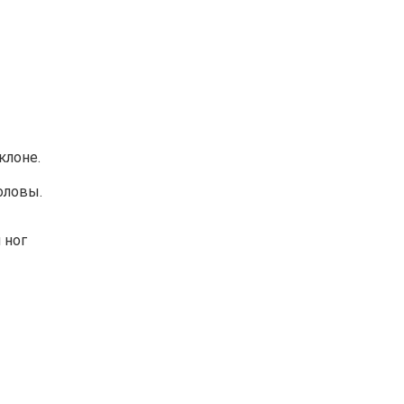
клоне.
оловы.
 ног