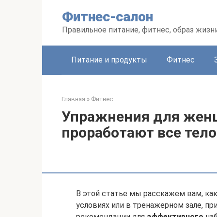
Перейти
Фитнес-салон
к
контенту
Правильное питание, фитнес, образ жизн
Питание и продукты
Фитнес
Главная
»
Фитнес
Упражнения для женщ
проработают все тело
В этой статье мы расскажем вам, ка
условиях или в тренажерном зале, п
рекомендации для
эффективного
наб