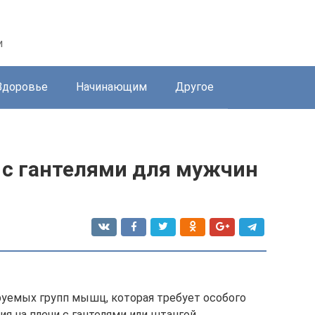
и
Здоровье
Начинающим
Другое
 с гантелями для мужчин
руемых групп мышц, которая требует особого
я на плечи с гантелями или штангой