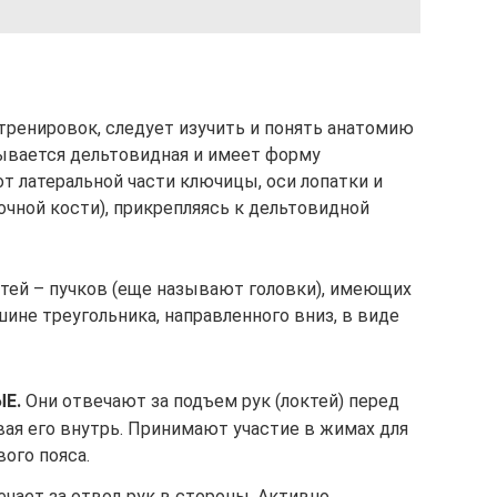
тренировок, следует изучить и понять анатомию
ывается дельтовидная и имеет форму
от латеральной части ключицы, оси лопатки и
очной кости), прикрепляясь к дельтовидной
стей – пучков (еще называют головки), имеющих
ине треугольника, направленного вниз, в виде
Е.
Они отвечают за подъем рук (локтей) перед
ивая его внутрь. Принимают участие в жимах для
ого пояса.
чает за отвод рук в стороны. Активно