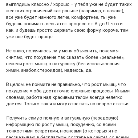
выглядишь классно / хорошо = у тебя уже не будет таких
жестких ограничений как раньше (например, в начале),
все уже будет намного легче, комфортнее, ты уже
будешь понимать весь этот процесс от А до Я, что и
как, и будешь просто держать свою форму, короче, там
уже все будет проще.
Не знаю, получилось ли у меня объяснить, почему я
считаю, что похудение так сказать более «реальнее»,
нежели рост мышц в натурашку (без использования
химии, анабол.стероидов), надеюсь, да.
В целом, не поймите не правильно, что рост мышц, что
похудение = оба достаточно сложные процессы. Иными
словами, работа над красивым телом всегда нелегко
дается. Только так я и могу ответить на вопрос статьи…
Получить самую полную и актуальную (передовую)
информацию по росту мышц, похудению, со всеми
тонкостями, секретами, нюансами (о которых я не
рассказываю в бесплатном доступе на сайте), со всеми