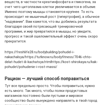
веществ, в частности креатинфосфата и гликогена, за
счет чего цитоплазма клетки увеличивается в объеме.
Именно поэтому мышцы становятся крупнее. То есть
происходит не мышечный рост (гипертрофия), а обычное
“надувание”. Вам кажется, что вы добились результата
благодаря своей потрясающей тренировочной
программе, и жир превратился в мышцы, но увидите,
прогресс и такой ошеломительный эффект очень скоро
прекратится.
https://freshlife28.ru/bodybuilding/pohudel-i-
nakachalsya/https://tutknow.ru/bodyfitness/7046-chto-
delat-hudet-ili-kachatsya.htmlhttps://kost-shirokaya.ru/kak-
pohudet/pohudenie-i-rost-massi/
Рацион — лучший способ поправиться
Тут все предельно просто. Чтобы поправиться, нужно
есть много. Так много, чтобы полки продуктовых
магазинов постоянно были пустыми и мировое
сообщество было вынуждено направлять в твой город