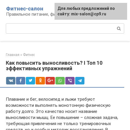
Перейти
Фитнес-салон
Для любых предложений по
к
Правильное питание, фитнес, образ жизни
сайту: mix-salon@cp9.ru
контенту
Поиск:
Главная
»
Фитнес
Как повысить выносливость? I Топ 10
эффективных упражнений
Плавание и бег, велосипед и лыжи требуют
возможности выполнять монотонную физическую
работу долго. Это качество носит название
выносливости мышц. Ее повышение – сложная задача,
требующая привлечения не только тренировочных
средств, но и особых методик восстановления. В