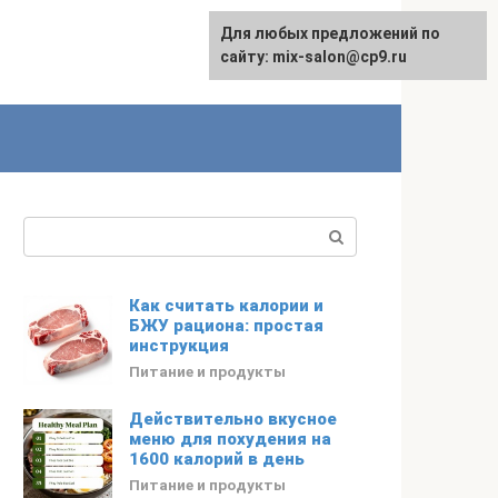
Для любых предложений по
сайту: mix-salon@cp9.ru
Поиск:
Как считать калории и
БЖУ рациона: простая
инструкция
Питание и продукты
Действительно вкусное
меню для похудения на
1600 калорий в день
Питание и продукты