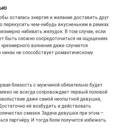
тью
обы осталась энергия и желание доставить друг
о перекусить чем-нибудь вкусненьким в рамках
резмерно набивать желудок. В том случае, если
жет быть сложно сосредоточиться на ощущениях
а чрезмерного волнения даже случается
то никак не способствует романтическому
ервая близость с мужчиной обязательно будет
далеко не всегда сопровождает первый половой
довольствие даже самой неопытной девушке,
 Достаточно её возбудить и действовать
оличество смазки. Задача девушки при этом –
ся партнёру. И тогда боли получится избежать.