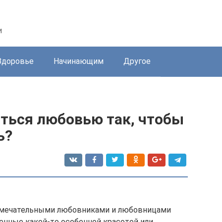
и
Здоровье
Начинающим
Другое
аться любовью так, чтобы
ь?
 замечательными любовниками и любовницами
ленные какой-то особенной красотой или