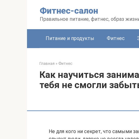
Перейти
Фитнес-салон
к
контенту
Правильное питание, фитнес, образ жизн
Питание и продукты
Фитнес
Главная
»
Фитнес
Как научиться заним
тебя не смогли забыт
Не для кого ни секрет, что самыми
слывут люди, далеко не всегда наде