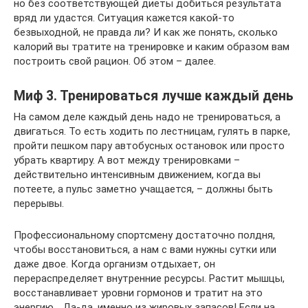
но без соответствующей диеты добиться результата
вряд ли удастся. Ситуация кажется какой-то
безвыходной, не правда ли? И как же понять, сколько
калорий вы тратите на тренировке и каким образом вам
построить свой рацион. Об этом – далее.
Миф 3. Тренироваться лучше каждый день
На самом деле каждый день надо не тренироваться, а
двигаться. То есть ходить по лестницам, гулять в парке,
пройти пешком пару автобусных остановок или просто
убрать квартиру. А вот между тренировками –
действительно интенсивным движением, когда вы
потеете, а пульс заметно учащается, – должны быть
перерывы.
Профессиональному спортсмену достаточно полдня,
чтобы восстановиться, а нам с вами нужны сутки или
даже двое. Когда организм отдыхает, он
перераспределяет внутренние ресурсы. Растит мышцы,
восстанавливает уровни гормонов и тратит на это
энергию… Да-да, именно из жировых запасов! Если на