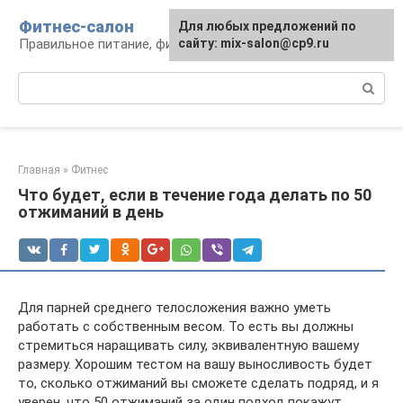
Перейти
Фитнес-салон
Для любых предложений по
к
Правильное питание, фитнес, образ жизни
сайту: mix-salon@cp9.ru
контенту
Поиск:
Главная
»
Фитнес
Что будет, если в течение года делать по 50
отжиманий в день
Для парней среднего телосложения важно уметь
работать с собственным весом. То есть вы должны
стремиться наращивать силу, эквивалентную вашему
размеру. Хорошим тестом на вашу выносливость будет
то, сколько отжиманий вы сможете сделать подряд, и я
уверен, что 50 отжиманий за один подход покажут,