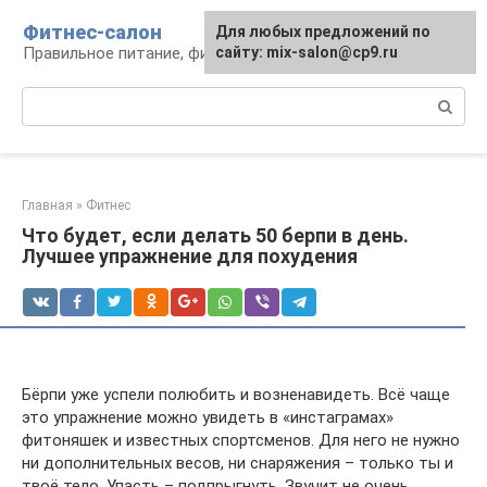
Перейти
Фитнес-салон
Для любых предложений по
к
Правильное питание, фитнес, образ жизни
сайту: mix-salon@cp9.ru
контенту
Поиск:
Главная
»
Фитнес
Что будет, если делать 50 берпи в день.
Лучшее упражнение для похудения
Бёрпи уже успели полюбить и возненавидеть. Всё чаще
это упражнение можно увидеть в «инстаграмах»
фитоняшек и известных спортсменов. Для него не нужно
ни дополнительных весов, ни снаряжения – только ты и
твоё тело. Упасть – подпрыгнуть. Звучит не очень