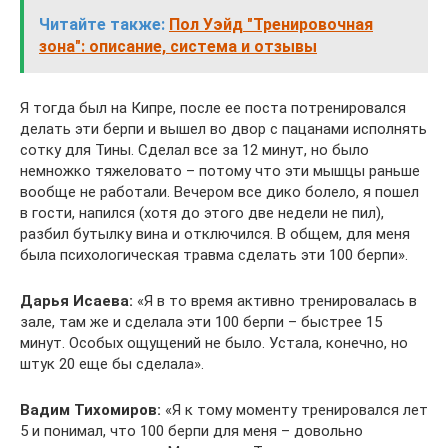
Читайте также:
Пол Уэйд "Тренировочная
зона": описание, система и отзывы
Я тогда был на Кипре, после ее поста потренировался
делать эти берпи и вышел во двор с пацанами исполнять
сотку для Тины. Сделал все за 12 минут, но было
немножко тяжеловато – потому что эти мышцы раньше
вообще не работали. Вечером все дико болело, я пошел
в гости, напился (хотя до этого две недели не пил),
разбил бутылку вина и отключился. В общем, для меня
была психологическая травма сделать эти 100 берпи».
Дарья Исаева:
«Я в то время активно тренировалась в
зале, там же и сделала эти 100 берпи – быстрее 15
минут. Особых ощущений не было. Устала, конечно, но
штук 20 еще бы сделала».
Вадим Тихомиров:
«Я к тому моменту тренировался лет
5 и понимал, что 100 берпи для меня – довольно