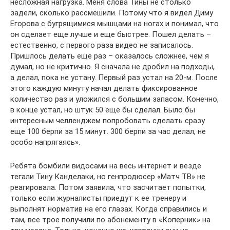
несложная нагрузка. Меня слова Тины не столько
задели, сколько рассмешили. Потому что я видел Диму
Егорова с бугрящимися мышцами на ногах и понимал, что
он сделает еще лучше и еще быстрее. Пошел делать –
естественно, с первого раза видео не записалось.
Пришлось делать еще раз – оказалось сложнее, чем я
думал, но не критично. Я сначала не дробил на подходы,
а делал, пока не устану. Первый раз устал на 20-м. После
этого каждую минуту начал делать фиксированное
количество раз и уложился с большим запасом. Конечно,
в конце устал, но штук 50 еще бы сделал. Было бы
интересным челленджем попробовать сделать сразу
еще 100 берпи за 15 минут. 300 берпи за час делал, не
особо напрягаясь».
Ребята бомбили видосами на весь интернет и везде
тегали Тину Канделаки, но генпродюсер «Матч ТВ» не
реагировала. Потом заявила, что засчитает попытки,
только если журналисты приедут к ее тренеру и
выполнят норматив на его глазах. Когда справились и
там, все трое получили по абонементу в «Коперник» на