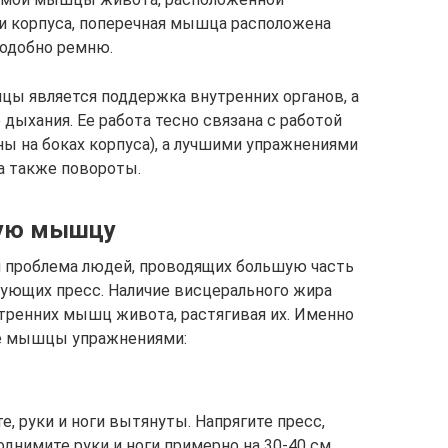
и корпуса, поперечная мышца расположена
подобно ремню.
ы является поддержка внутренних органов, а
дыхания. Ее работа тесно связана с работой
 на боках корпуса), а лучшими упражнениями
а также повороты.
ную мышцу
я проблема людей, проводящих большую часть
рующих пресс. Наличие висцерального жира
утренних мышц живота, растягивая их. Именно
ие мышцы упражнениями:
, руки и ноги вытянуты. Напрягите пресс,
днимите руки и ноги примерно на 30-40 см