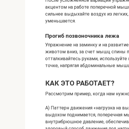
После усложненной вариации упражне
акцентом на работе поперечной мышц
сильнее выдыхайте воздух из легких,
уменьшается.
Прогиб позвоночника лежа
Упражнение на заминку и на развити
животом вниз, за счет мышц спины п
отталкивайтесь руками, используйте
точке, напрягая абдоминальные мышцы
КАК ЭТО РАБОТАЕТ?
Рассмотрим пример, когда нам нужно 
А) Паттерн движения «нагрузка на вы
выдохом поднимается, поперечная м
внутрибрюшное давление, обеспечива
здоровый способ движения под нагр