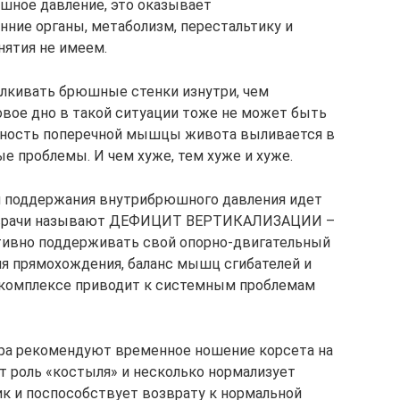
шное давление, это оказывает
нние органы, метаболизм, перестальтику и
нятия не имеем.
алкивать брюшные стенки изнутри, чем
зовое дно в такой ситуации тоже не может быть
ьность поперечной мышцы живота выливается в
е проблемы. И чем хуже, тем хуже и хуже.
и поддержания внутрибрюшного давления идет
ую врачи называют ДЕФИЦИТ ВЕРТИКАЛИЗАЦИИ –
ктивно поддерживать свой опорно-двигательный
ля прямохождения, баланс мышц сгибателей и
в комплексе приводит к системным проблемам
ора рекомендуют временное ношение корсета на
т роль «костыля» и несколько нормализует
ик и поспособствует возврату к нормальной