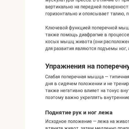
вертикально на передней поверхност
горизонтально и опоясывает талию, 
Ключевой функцией поперечной мышц
также помощь диафрагме в процессе 
косых мышц живота (они расположены
для развития являются подъемы ног, 
Упражнения на попереч
Слабая поперечная мышца — типична
дня в сидячем положении и не трени
также негативно влияет на тонус вн
поэтому важно укреплять внутренн
Поднятие рук и ног лежа
Исходное положение — лежа на животе
втяните живот, затем медленно припо