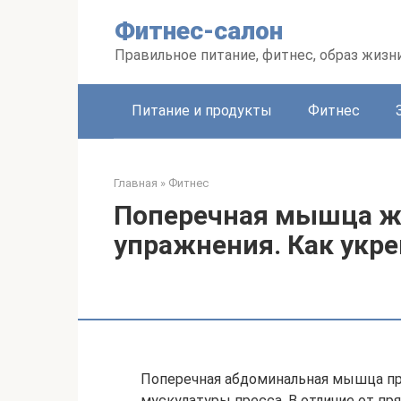
Перейти
Фитнес-салон
к
контенту
Правильное питание, фитнес, образ жизн
Питание и продукты
Фитнес
Главная
»
Фитнес
Поперечная мышца ж
упражнения. Как укре
Поперечная абдоминальная мышца пр
мускулатуры пресса. В отличие от 