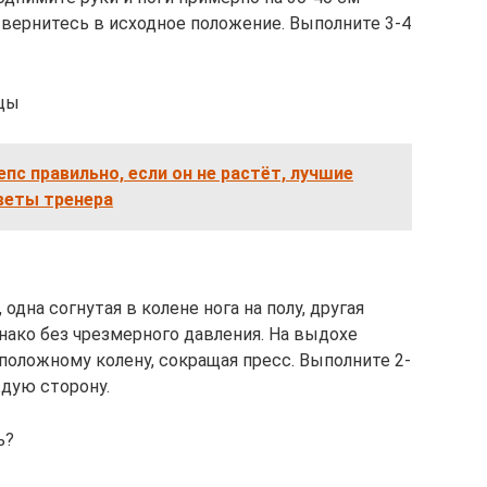
 вернитесь в исходное положение. Выполните 3-4
ицы
епс правильно, если он не растёт, лучшие
оветы тренера
одна согнутая в колене нога на полу, другая
днако без чрезмерного давления. На выдохе
положному колену, сокращая пресс. Выполните 2-
ждую сторону.
ь?