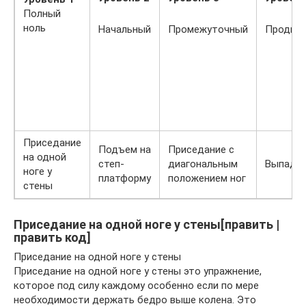
Полный
ноль
Начальный
Промежуточный
Продви
Приседание
Подъем на
Приседание с
на одной
степ-
диагональным
Выпад
ноге у
платформу
положением ног
стены
Приседание на одной ноге у стены[править |
править код]
Приседание на одной ноге у стены
Приседание на одной ноге у стены это упражнение,
которое под силу каждому особенно если по мере
необходимости держать бедро выше колена. Это