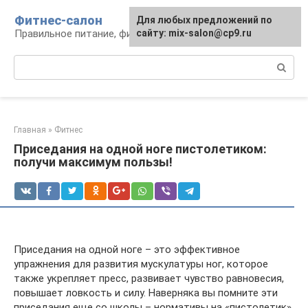
Перейти
Фитнес-салон
Для любых предложений по
к
Правильное питание, фитнес, образ жизни
сайту: mix-salon@cp9.ru
контенту
Поиск:
Главная
»
Фитнес
Приседания на одной ноге пистолетиком:
получи максимум пользы!
Приседания на одной ноге – это эффективное
упражнения для развития мускулатуры ног, которое
также укрепляет пресс, развивает чувство равновесия,
повышает ловкость и силу. Наверняка вы помните эти
приседания еще со школы – нормативы на «пистолетик»