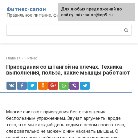
Перейти
Фитнес-салон
Для любых предложений по
к
Правильное питание, фитнес, образ жизни
сайту: mix-salon@cp9.ru
контенту
Поиск:
Главная
»
Фитнес
Приседания со штангой на плечах. Техника
выполнения, польза, какие мышцы работают
Многие считают приседания без отягощения
бесполезным упражнением. Звучат аргументы вроде
того, что мы каждый день ходим с весом своего тела,
следовательно не можем с ним накачать мышцы. С
одной стороны действительно, сопротивление для