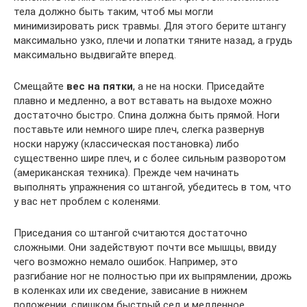
тела должно быть таким, чтоб мы могли
минимизировать риск травмы. Для этого берите штангу
максимально узко, плечи и лопатки тяните назад, а грудь
максимально выдвигайте вперед.
Смещайте
вес на пятки
, а не на носки. Приседайте
плавно и медленно, а вот вставать на выдохе можно
достаточно быстро. Спина должна быть прямой. Ноги
поставьте или немного шире плеч, слегка развернув
носки наружу (классическая постановка) либо
существенно шире плеч, и с более сильным разворотом
(американская техника). Прежде чем начинать
выполнять упражнения со штангой, убедитесь в том, что
у вас нет проблем с коленями.
Приседания со штангой считаются достаточно
сложными. Они задействуют почти все мышцы, ввиду
чего возможно немало ошибок. Например, это
разгибание ног не полностью при их выпрямлении, дрожь
в коленках или их сведение, зависание в нижнем
положении, слишком быстрый сед и медленное