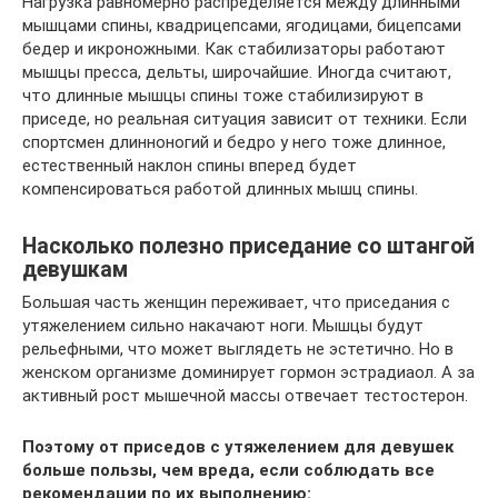
Нагрузка равномерно распределяется между длинными
мышцами спины, квадрицепсами, ягодицами, бицепсами
бедер и икроножными. Как стабилизаторы работают
мышцы пресса, дельты, широчайшие. Иногда считают,
что длинные мышцы спины тоже стабилизируют в
приседе, но реальная ситуация зависит от техники. Если
спортсмен длинноногий и бедро у него тоже длинное,
естественный наклон спины вперед будет
компенсироваться работой длинных мышц спины.
Насколько полезно приседание со штангой
девушкам
Большая часть женщин переживает, что приседания с
утяжелением сильно накачают ноги. Мышцы будут
рельефными, что может выглядеть не эстетично. Но в
женском организме доминирует гормон эстрадиаол. А за
активный рост мышечной массы отвечает тестостерон.
Поэтому от приседов с утяжелением для девушек
больше пользы, чем вреда, если соблюдать все
рекомендации по их выполнению: