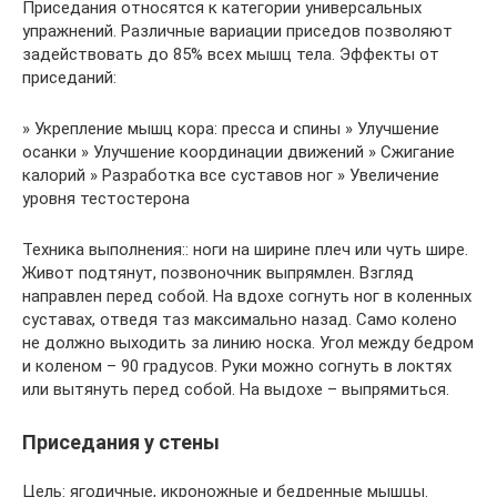
Приседания относятся к категории универсальных
упражнений. Различные вариации приседов позволяют
задействовать до 85% всех мышц тела. Эффекты от
приседаний:
» Укрепление мышц кора: пресса и спины » Улучшение
осанки » Улучшение координации движений » Сжигание
калорий » Разработка все суставов ног » Увеличение
уровня тестостерона
Техника выполнения:: ноги на ширине плеч или чуть шире.
Живот подтянут, позвоночник выпрямлен. Взгляд
направлен перед собой. На вдохе согнуть ног в коленных
суставах, отведя таз максимально назад. Само колено
не должно выходить за линию носка. Угол между бедром
и коленом – 90 градусов. Руки можно согнуть в локтях
или вытянуть перед собой. На выдохе – выпрямиться.
Приседания у стены
Цель: ягодичные, икроножные и бедренные мышцы.