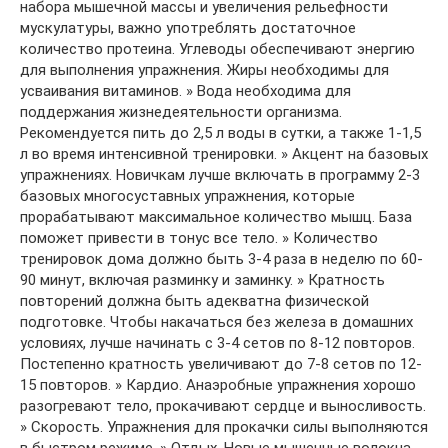
набора мышечной массы и увеличения рельефности
мускулатуры, важно употреблять достаточное
количество протеина. Углеводы обеспечивают энергию
для выполнения упражнения. Жиры необходимы для
усваивания витаминов. » Вода необходима для
поддержания жизнедеятельности организма.
Рекомендуется пить до 2,5 л воды в сутки, а также 1-1,5
л во время интенсивной тренировки. » Акцент на базовых
упражнениях. Новичкам лучше включать в программу 2-3
базовых многосуставных упражнения, которые
прорабатывают максимальное количество мышц. База
поможет привести в тонус все тело. » Количество
тренировок дома должно быть 3-4 раза в неделю по 60-
90 минут, включая разминку и заминку. » Кратность
повторений должна быть адекватна физической
подготовке. Чтобы накачаться без железа в домашних
условиях, лучше начинать с 3-4 сетов по 8-12 повторов.
Постепенно кратность увеличивают до 7-8 сетов по 12-
15 повторов. » Кардио. Анаэробные упражнения хорошо
разогревают тело, прокачивают сердце и выносливость.
» Скорость. Упражнения для прокачки силы выполняются