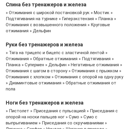
Спина без тренажеров и железа
» Отжимания с широкой постановкой рук » Мостик »
Подтягивания на турнике » Гиперэкстензия » Планка »
Отжимания с возвышенного положения » Круговые
отжимания » Дельфин
Руки без тренажеров и железа
» Тяга на трицепс и бицепс с эластичной лентой »
Отжимания » Обратные отжимания » Подтягивания »
Планка » Супермен » Дельфин » Негативные отжимания »
Отжимания с шагом в сторону » Отжимания с прыжком »
Отжимания с хлопком » Отжимания с опорой на одну руку
» Диаминтовые отжимания » Обратные отжимания от
пола
Ноги без тренажеров и железа
» Пистолет » Приседания с пульсацией » Приседания с
опорой на носки пальцев ног » Сумо » Сумо с
выпрыгиванием » Приседания со скручиваниями »