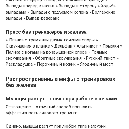
Лягушка » Серфер » Ниндзя » Шагание в приседе »
Выпады вперед и назад » Выпады в сторону » Ходьба
выпадами » Выпады с подъемом колена » Болгарские
выпады » Выпад-реверанс
Пресс без тренажеров и железа
» Планка с тремя или двумя точками опоры »
Скручивания в планке » Дельфин » Альпинист » Прыжки »
Палнка с ногами на возвышенной опоре » Прямые
скручивания » Обратные скручивания » Русский твист »
Раскладушка » Перочинный ножик » Ягодичный мост
Распространенные мифы о тренировках
без железа
Мышцы растут только при работе с весами
Отягощение – отличный способ повысить
эффективность силового тренинга.
Однако, мышцы растут при любом типе нагрузки.