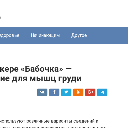
и
Здоровье
Начинающим
Другое
жере «Бабочка» —
ие для мышц груди
используют различные варианты сведений и
лнить при помощи дополнительного спортивного