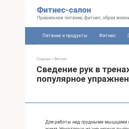
Перейти
Фитнес-салон
к
контенту
Правильное питание, фитнес, образ жизн
Питание и продукты
Фитнес
Главная
»
Фитнес
Сведение рук в трена
популярное упражнен
Для работы над грудными мышцами 
жима. Некоторые из них можно выпо