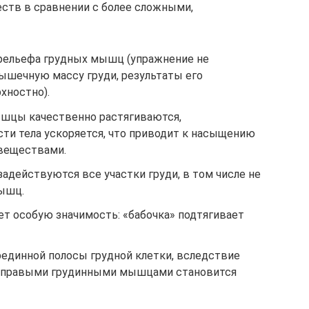
ств в сравнении с более сложными,
рельефа грудных мышц (упражнение не
ышечную массу груди, результаты его
хностно).
ышцы качественно растягиваются,
сти тела ускоряется, что приводит к насыщению
 веществами.
задействуются все участки груди, в том числе не
мышц.
т особую значимость: «бабочка» подтягивает
рединной полосы грудной клетки, вследствие
и правыми грудинными мышцами становится