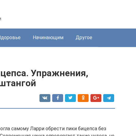
и
Здоровье
Начинающим
Другое
ицепса. Упражнения,
 штангой
могла самому Ларри обрести пики бицепса без
Современная наука опровергает такие чудеса, но