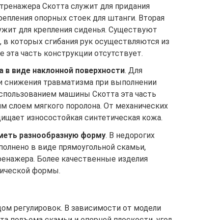
тренажера Скотта служит для придания
епления опорных стоек для штанги. Вторая
ужит для крепления сиденья. Существуют
, в которых сгибания рук осуществляются из
е эта часть конструкции отсутствует.
 в виде наклонной поверхности
. Для
и снижения травматизма при выполнении
использованием машины Скотта эта часть
м слоем мягкого поролона. От механических
ищает износостойкая синтетическая кожа.
меть разнообразную форму
. В недорогих
полнено в виде прямоугольной скамьи,
ренажера. Более качественные изделия
ической формы.
дом регулировок. В зависимости от модели
та подъема скамьи и опорной плоскости, угол