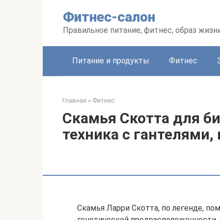
Перейти
Фитнес-салон
к
контенту
Правильное питание, фитнес, образ жизн
Питание и продукты
Фитнес
Главная
»
Фитнес
Скамья Скотта для б
техника с гантелями,
Скамья Ларри Скотта, по легенде, по
генетической предрасположенности. 