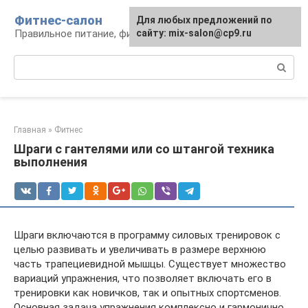
Перейти
Фитнес-салон
Для любых предложений по
к
Правильное питание, фитнес, образ жизни
сайту: mix-salon@cp9.ru
контенту
Поиск:
Главная
»
Фитнес
Шраги с гантелями или со штангой техника
выполнения
Шраги включаются в программу силовых тренировок с
целью развивать и увеличивать в размере верхнюю
часть трапециевидной мышцы. Существует множество
вариаций упражнения, что позволяет включать его в
тренировки как новичков, так и опытных спортсменов.
Основная задача упражнения комплексно и гармонично