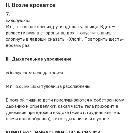
II. Возле кроваток
7.
«Хлопушка».
И.п.,- стоя на коленях, руки вдоль туловища. Вдох —
развести руки в стороны, выдох — опустить вниз,
хлопнуть в ладоши, сказать: «Хлоп!». Повторить шесть-
восемь раз.
III
. Дыхательное упражнение
«Послушаем свое дыхание
».
И.п.: о.с., мышцы туловища расслаблены.
В полной тишине дети прислушиваются к собственному
дыханию и определяют, какая часть тела приходит в
движение при вдохе и выдохе (живот, грудная клетка,
плечи волнообразно), тихое дыхание или шумное.
КОМПЛЕКС ГИМНАСТИКИ ПОСЛЕ СНА № 4