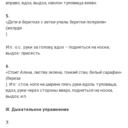
вправо, вдох, выдох, наклон туловища влево.
5
.
«Дети в беретках с ветки упали, беретки потеряли»
(желуди
).
И.п.: о.с.. руки за голову, вдох – подняться на носки,
выдох- присесть.
6.
«Стоит Алена, листва зелена, тонкий стан, белый сарафан»
(береза
). И.п.: стоя, ноги на ширине плеч, руки вдоль туловища,
вдох, руки через стороны вверх, подняться на носки,
выдох, и.п.
III
. Дыхательное упражнение
7.