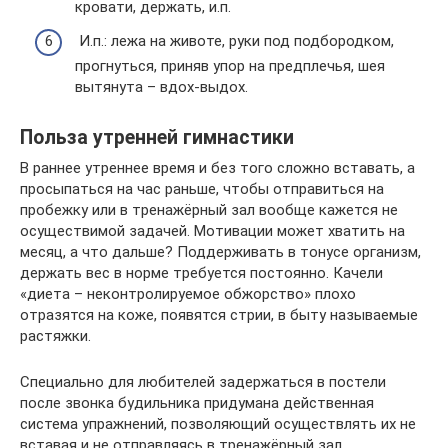
кровати, держать, и.п.
И.п.: лежа на животе, руки под подбородком,
прогнуться, приняв упор на предплечья, шея
вытянута – вдох-выдох.
Польза утренней гимнастики
В раннее утреннее время и без того сложно вставать, а
просыпаться на час раньше, чтобы отправиться на
пробежку или в тренажёрный зал вообще кажется не
осуществимой задачей. Мотивации может хватить на
месяц, а что дальше? Поддерживать в тонусе организм,
держать вес в норме требуется постоянно. Качели
«диета – неконтролируемое обжорство» плохо
отразятся на коже, появятся стрии, в быту называемые
растяжки.
Специально для любителей задержаться в постели
после звонка будильника придумана действенная
система упражнений, позволяющий осуществлять их не
вставая и не отправляясь в тренажёрный зал.