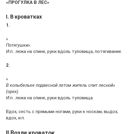
«ПРОГУЛКА В ЛЕС»
I. В кроватках
1.
«
Потягушки».
И.п.: лежа на спине, руки вдоль туловища, потягивание.
2.
«
В колыбельке подвесной летом житель спит лесной»
(орех).
И.п.: лежа на спине, руки вдоль туловища.
Вдох, сесть с прямыми ногами, руки к носкам, выдох,
вдох, и.п.
II.Возле кроваток