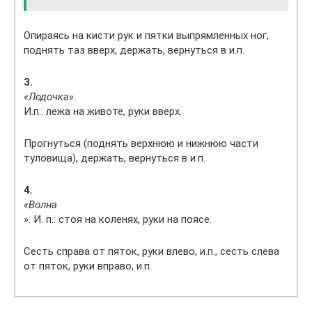
Опираясь на кисти рук и пятки выпрямленных ног,
поднять таз вверх, держать, вернуться в и.п.
3.
«Лодочка».
И.п.: лежа на животе, руки вверх.
Прогнуться (поднять верхнюю и нижнюю части
туловища), держать, вернуться в и.п.
4
.
«Волна
». И. п.: стоя на коленях, руки на поясе.
Сесть справа от пяток, руки влево, и.п., сесть слева
от пяток, руки вправо, и.п.