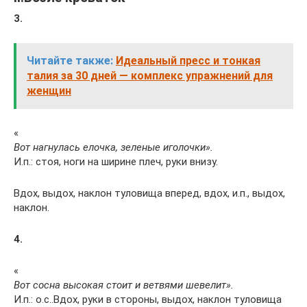
3.
Читайте также:
Идеальный пресс и тонкая
талия за 30 дней — комплекс упражнений для
женщин
«
Вот нагнулась елочка, зеленые иголочки».
И.п.: стоя, ноги на ширине плеч, руки внизу.
Вдох, выдох, наклон туловища вперед, вдох, и.п., выдох,
наклон.
4.
«
Вот сосна высокая стоит и ветвями шевелит».
И.п.: о.с..Вдох, руки в стороны, выдох, наклон туловища