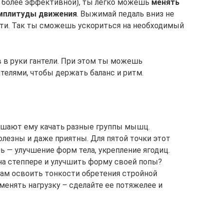
я более эффективной), ты легко можешь
менять
амплитуды движения
. Выжимай педаль вниз не
рети. Так ты сможешь ускориться на необходимый
в в руки гантели. При этом ты можешь
телями, чтобы держать баланс и ритм.
шают ему качать разные группы мышц.
олезны и даже приятны. Для пятой точки этот
ль — улучшение форм тела, укрепление ягодиц.
 на степпере и улучшить форму своей попы?
м освоить тонкости обретения стройной
менять нагрузку – сделайте ее потяжелее и