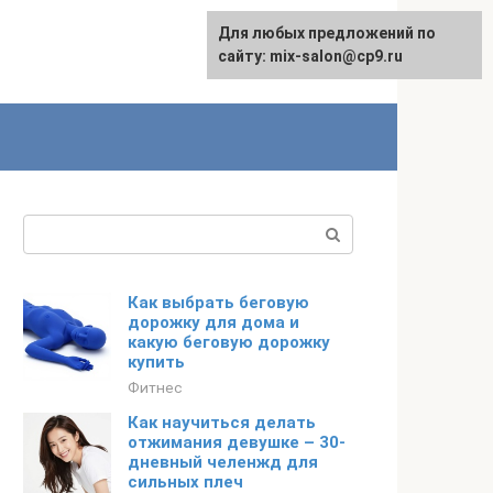
Для любых предложений по
сайту: mix-salon@cp9.ru
Поиск:
Как выбрать беговую
дорожку для дома и
какую беговую дорожку
купить
Фитнес
Как научиться делать
отжимания девушке – 30-
дневный челенжд для
сильных плеч