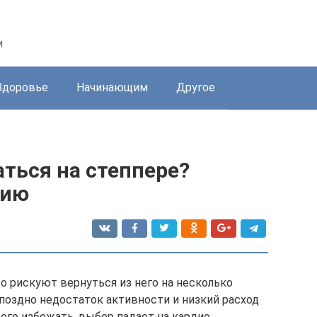
и
Здоровье
Начинающим
Другое
ться на степпере?
вию
то рискуют вернуться из него на несколько
 поздно недостаток активности и низкий расход
ого избежать, выбор падает на кардио