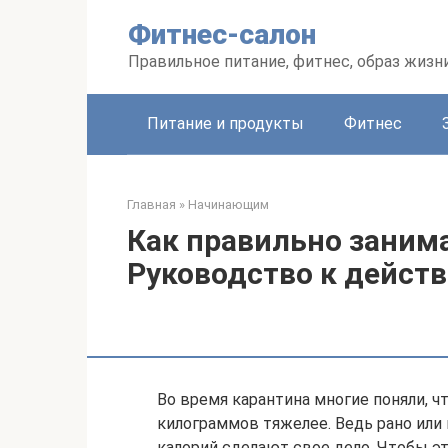
Перейти
Фитнес-салон
к
контенту
Правильное питание, фитнес, образ жизн
Питание и продукты
Фитнес
Главная
»
Начинающим
Как правильно занима
Руководство к дейст
Во время карантина многие поняли, ч
килограммов тяжелее. Ведь рано или
калорий сделают свое дело. Чтобы эт