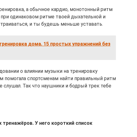
тренировка, а обычное кардио, монотонный ритм
ь при одинаковом ритме твоей дыхательной и
траиваться, и ты будешь меньше уставать.
ренировка дома. 15 простых упражнений без
довании о влиянии музыки на тренировку
ом помогала спортсменам найти правильный ритм
не слушал. Так что наушники и бодрый трек тебе
х тренажёров. У него короткий список