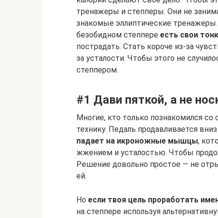
тренажеры и степперы. Они не зани
знакомые эллиптические тренажеры. Н
безобидном степпере
есть свои тон
пострадать. Стать короче из-за чув
за усталости. Чтобы этого не случило
степпером.
#1 Дави пяткой, а не но
Многие, кто только познакомился со
технику. Педаль продавливается вниз 
падает на икроножные мышцы
, ко
жжением и усталостью. Чтобы продо
Решение довольно простое — не отры
ей.
Но
если твоя цель проработать име
на степпере используя альтернативную