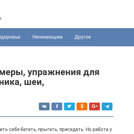
и
Здоровье
Начинающим
Другое
змеры, упражнения для
ника, шеи,
ть себя бегать, прыгать, приседать. Но работа у