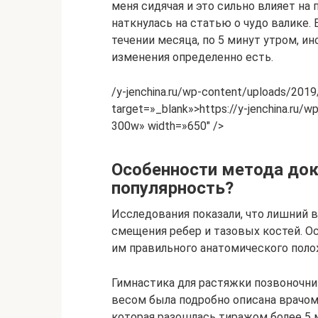
меня сидячая и это сильно влияет на 
наткнулась на статью о чудо валике.
течении месяца, по 5 минут утром, и
изменения определенно есть.
/y-jenchina.ru/wp-content/uploads/2019
target=»_blank»>https://y-jenchina.ru/
300w» width=»650″ />
Особенности метода док
популярность?
Исследования показали, что лишний 
смещения ребер и тазовых костей. О
им правильного анатомического поло
Гимнастика для растяжки позвоночни
весом была подробно описана врачом
которая разошлась тиражом более 5 