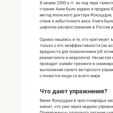
В начале 2000-х гг. из-под пера тала
странах Азии было издано и продано 
метод японского доктора Фукуцудзи, 
спине и избыточного веса. Книга был
широкое распространение в России и 
Однако нашлись и те, кто критикует 
только о его неэффективности (не все
вредности для позвоночника (об эт
ревматологи и неврологи). Несмотря н
проводит онлайн-тренинги и семинар
выполнения своего авторского упраж
стекаются люди со всего мира.
Что дают упражнения?
Валик Фукуцудзи в простонародье н
значит, что уже через неделю упражн
Приверженцы здорового питания скеп