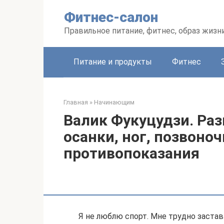
Перейти
Фитнес-салон
к
контенту
Правильное питание, фитнес, образ жизн
Питание и продукты
Фитнес
Главная
»
Начинающим
Валик Фукуцудзи. Ра
осанки, ног, позвоноч
противопоказания
Я не люблю спорт. Мне трудно застави