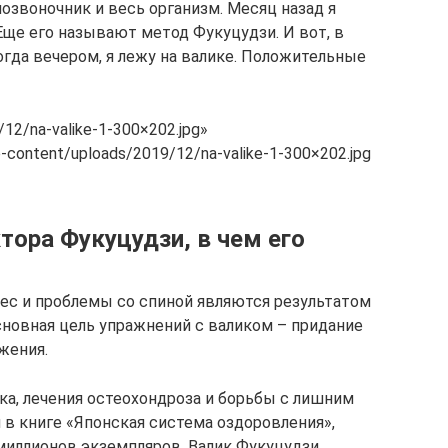
позвоночник и весь организм. Месяц назад я
 Еще его называют метод Фукуцудзи. И вот, в
ногда вечером, я лежу на валике. Положительные
/12/na-valike-1-300×202.jpg»
wp-content/uploads/2019/12/na-valike-1-300×202.jpg
тора Фукуцудзи, в чем его
вес и проблемы со спиной являются результатом
сновная цель упражнений с валиком – придание
жения.
ка, лечения остеохондроза и борьбы с лишним
 в книге «Японская система оздоровления»,
миллионов экземпляров. Валик Фукуцудзи,