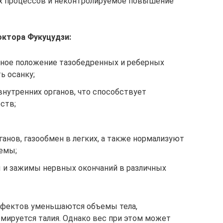
х процессов и неконтролируемое повышение
октора Фукуцудзи:
ное положение тазобедренных и реберных
ь осанку;
нутренних органов, что способствует
ств;
анов, газообмен в легких, а также нормализуют
емы;
и зажимы нервных окончаний в различных
ффектов уменьшаются объемы тела,
ируется талия. Однако вес при этом может