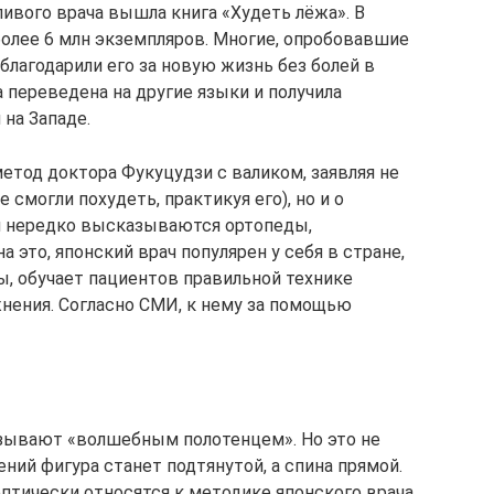
нтливого врача вышла книга «Худеть лёжа». В
более 6 млн экземпляров. Многие, опробовавшие
благодарили его за новую жизнь без болей в
а переведена на другие языки и получила
на Западе.
метод доктора Фукуцудзи с валиком, заявляя не
 смогли похудеть, практикуя его), но и о
ом нередко высказываются ортопеды,
а это, японский врач популярен у себя в стране,
ы, обучает пациентов правильной технике
нения. Согласно СМИ, к нему за помощью
азывают «волшебным полотенцем». Но это не
ений фигура станет подтянутой, а спина прямой.
тически относятся к методике японского врача