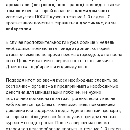
ароматазы (летрозол, анастразол)
, подойдет также
тамоксифен
, который наравне с
кломидом
часто
используется ПОСЛЕ курса в течение 1-3 недель. С
пролактином помогает справиться
достинекс
, он же
каберголин
.
В случае продолжительности курса больше 8 недель
необходимо подключать
гонадотропин
, который
ставится именно во время приема стероидов, а не после
него. Цель – исключить вероятность атрофии яичек.
Дозировка подбирается индивидуально.
Подводя итог, во время курса необходимо следить за
состоянием организма и предпринимать необходимые
действия для минимизации побочек. Не нужно
постоянно подключать антиэстрогены, если у вас не
наблюдается проблем с гинекомастией, повышением
давления или задержкой воды. Единственный препарат,
который необходим в любых случаях при длительных
курсах – гонадотропин. После завершения приема
стероидов целесообразно пропить в течение 1-3 недель