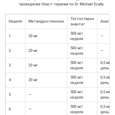
проведение бласт-терапии по Dr. Michael Scally.
Тестостерон
Неделя
Метандростенолон
Анастр
энантат
500 мг/
1
20 мг
—
неделя
500 мг/
2
20 мг
—
неделя
500 мг/
0,5 мг ч
3
20 мг
неделя
день
500 мг/
0,5 мг ч
4
20 мг
неделя
день
500 мг/
0,5 мг ч
5
—
неделя
день
500 мг/
0,5 мг ч
6
—
неделя
день