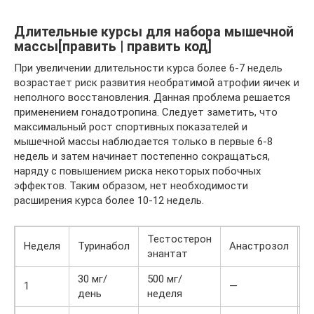
Длительные курсы для набора мышечной
массы[править | править код]
При увеличении длительности курса более 6-7 недель
возрастает риск развития необратимой атрофии яичек и
неполного восстановления. Данная проблема решается
применением гонадотропина. Следует заметить, что
максимальный рост спортивных показателей и
мышечной массы наблюдается только в первые 6-8
недель и затем начинает постепенно сокращаться,
наряду с повышением риска некоторых побочных
эффектов. Таким образом, нет необходимости
расширения курса более 10-12 недель.
Тестостерон
Неделя
Туринабол
Анастрозол
Г
энантат
30 мг/
500 мг/
1
—
день
неделя