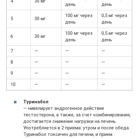
4
30 мг
день
день
100 мг через
0,5 мг через
5
30 мг
день
день
100 мг через
0,5 мг через
6
30 мг
день
день
7
—
—
—
8
—
—
—
2
9
—
—
—
2
10
—
—
—
1
Туринабол
— нивелирует андрогенное действие
тестостерона, а также, за счет комбинирования,
достигается снижение нагрузки на печень.
Употребляется в 2 приема: утром и после обеда.
Туринабол токсичен для печени, и прием