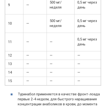
2
500 мг/
0,5 мг через
9
—
д
неделя
день
н
2
500 мг/
0,5 мг через
10
—
д
неделя
день
н
2
0,5 мг через
11
—
—
д
день
н
12
—
—
—
13
—
—
—
14
—
—
—
15
—
—
—
Туринабол применяется в качестве фронт-лоада
первые 2-4 недели, для быстрого наращивания
концентрации анаболиков в крови, до момента