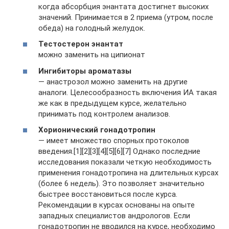
когда абсорбция энантата достигнет высоких
значений. Принимается в 2 приема (утром, после
обеда) на голодный желудок.
Тестостерон энантат
можно заменить на ципионат
Ингибиторы ароматазы
— анастрозол можно заменить на другие
аналоги. Целесообразность включения ИА такая
же как в предыдущем курсе, желательно
принимать под контролем анализов.
Хорионический гонадотропин
— имеет множество спорных протоколов
введения.[1][2][3][4][5][6][7] Однако последние
исследования показали четкую необходимость
применения гонадотропина на длительных курсах
(более 6 недель). Это позволяет значительно
быстрее восстановиться после курса.
Рекомендации в курсах основаны на опыте
западных специалистов андрологов. Если
гонадотропин не вводился на курсе, необходимо