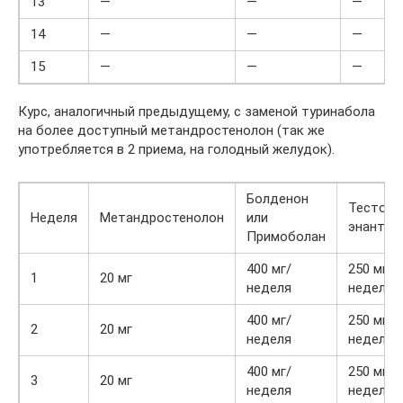
13
—
—
—
14
—
—
—
15
—
—
—
Курс, аналогичный предыдущему, с заменой туринабола
на более доступный метандростенолон (так же
употребляется в 2 приема, на голодный желудок).
Болденон
Тестост
Неделя
Метандростенолон
или
энантат
Примоболан
400 мг/
250 мг/
1
20 мг
неделя
неделя
400 мг/
250 мг/
2
20 мг
неделя
неделя
400 мг/
250 мг/
3
20 мг
неделя
неделя