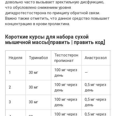
довольно часто вызывает эректильную дисфункцию,
что обусловлено снижением уровня
дигидротестостерона по принципу обратной связи.
Важно также отметить, что данное средство повышает
концентрацию в крови пролактина.
Короткие курсы для набора сухой
мышечной массы[править | править код]
Тестостерон
Неделя
Туринабол
Анастрозол
Т
пропионат
100 мг через
1
30 мг
—
день
100 мг через
0,5 мг через
2
30 мг
день
день
100 мг через
0,5 мг через
3
30 мг
день
день
100 мг через
0,5 мг через