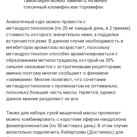
Тамоксифен можно заменить на менее
токсичный кломифен или торемифен.
Аналогичный курс можно провести с
метандростенолоном (по 20 мг каждый день, в 2 приема),
стоимость которого значительно ниже, а подделки
встречаются реже. В данном случае необходимость в
ингибиторах ароматазы возрастает, поскольку
метандростенолон способен ароматизироваться с
образованием метилэстрадиола, который на 30%
сильнее связывается с эстрогеновыми рецепторами,
именно поэтому многие сообщают о феномене
«заливания». Многие полагают, что сочетание
метандростенолона с пропионатом не оптимально,
поскольку большая часть массы теряется, однако
данное мнение разделяют не все.
Также для набора сухой мышечной массы пропионат
можно комбинировать с коротким эфиром нандролона
фенилпропионатом (по 50 мг/через день). В этом случае
желательно подключить Каберголин (Достинекс) для