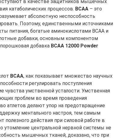
ступают в качестве защитников мышечных
вия катаболических процессов.
BCAA
– это
дразумевает абсолютную неспособность
ировать. Поэтому, единственными источниками
кты питания, богатые аминокислотами BCAA и
слотные добавки, основным компонентом
к порошковая добавка
BCAA 12000 Powder
слот
BCAA
, как показывает множество научных
способности регулировать поступления
ие чувства умственной усталости. Умственная
гающих проблем во время проведения
во атлетов делают упор на предотвращение
оддержку ментального настроя, тем самым
т полезного действия при силовой работе в
что утомление центральной нервной системы не
собность мышечных тканей, доказано, что при