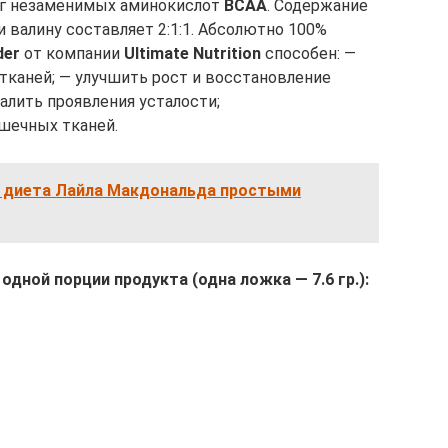
г незаменимых аминокислот
BCAA
. Содержание
 валину составляет 2:1:1. Абсолютно 100%
der
от компании
Ultimate Nutrition
способен: —
каней; — улучшить рост и восстановление
алить проявления усталости;
шечных тканей.
я диета Лайла Макдональда простыми
 одной порции
продукта
(одна ложка — 7.6 гр.):