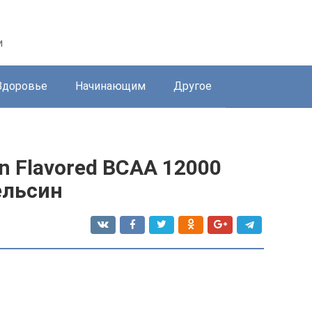
и
Здоровье
Начинающим
Другое
on Flavored BCAA 12000
пельсин