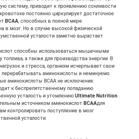
ую систему, приводит к проявлению сонливости
в кровотоке постоянно циркулирует достаточное
от
BCAA
, способных в полной мере
а в мозг. Но в случае высокой физической
 умственной усталости заметно вырастает.
кислот способны использоваться мышечными
 топлива, а также для производства энергии. В
агрузок и стресса, организм исчерпывает свои
ая перерабатывать аминокислоты и неминуемо
ые аминокислоты BCAA не исключение.
водит к беспрепятственному попаданию
венную усталость и утомлению.
Ultimate Nutrition
нительным источником аминокислот
BCAA
для
нам контролировать поступление в мозг
ственной усталости.