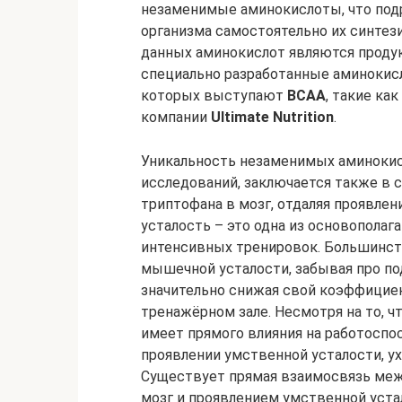
незаменимые аминокислоты, что по
организма самостоятельно их синтез
данных аминокислот являются проду
специально разработанные аминоки
которых выступают
BCAA
, такие ка
компании
Ultimate Nutrition
.
Уникальность незаменимых аминоки
исследований, заключается также в 
триптофана в мозг, отдаляя проявлен
усталость – это одна из основопола
интенсивных тренировок. Большинст
мышечной усталости, забывая про п
значительно снижая свой коэффициен
тренажёрном зале. Несмотря на то, 
имеет прямого влияния на работоспо
проявлении умственной усталости, 
Существует прямая взаимосвязь меж
мозг и проявлением умственной устал