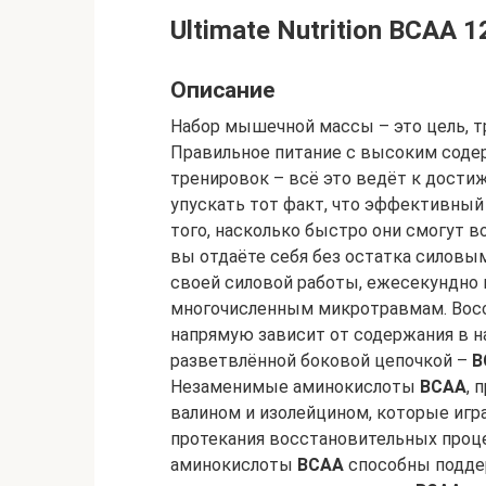
Ultimate Nutrition BCAA 1
Описание
Набор мышечной массы – это цель, т
Правильное питание с высоким соде
тренировок – всё это ведёт к дости
упускать тот факт, что эффективны
того, насколько быстро они смогут в
вы отдаёте себя без остатка силовы
своей силовой работы, ежесекундно
многочисленным микротравмам. Вос
напрямую зависит от содержания в 
разветвлённой боковой цепочкой –
B
Незаменимые аминокислоты
BCAA
, 
валином и изолейцином, которые иг
протекания восстановительных проц
аминокислоты
BCAA
способны подде