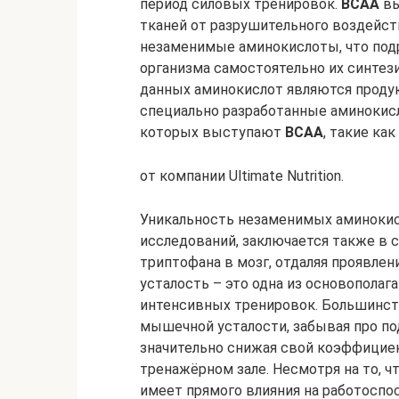
период силовых тренировок.
BCAA
вы
тканей от разрушительного воздейст
незаменимые аминокислоты, что по
организма самостоятельно их синтез
данных аминокислот являются проду
специально разработанные аминоки
которых выступают
BCAA
, такие ка
от компании Ultimate Nutrition.
Уникальность незаменимых аминоки
исследований, заключается также в 
триптофана в мозг, отдаляя проявлен
усталость – это одна из основопола
интенсивных тренировок. Большинст
мышечной усталости, забывая про п
значительно снижая свой коэффициен
тренажёрном зале. Несмотря на то, 
имеет прямого влияния на работоспо