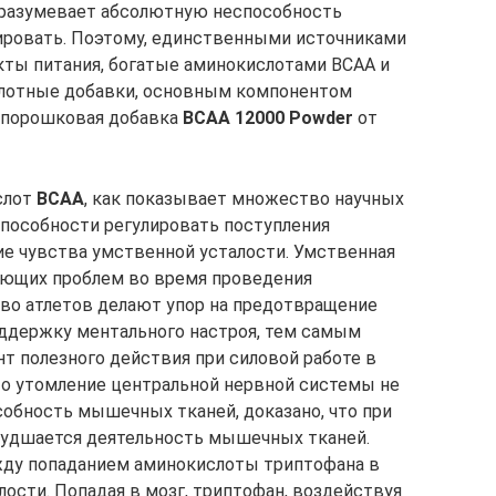
дразумевает абсолютную неспособность
ировать. Поэтому, единственными источниками
кты питания, богатые аминокислотами BCAA и
слотные добавки, основным компонентом
к порошковая добавка
BCAA 12000 Powder
от
слот
BCAA
, как показывает множество научных
способности регулировать поступления
ие чувства умственной усталости. Умственная
гающих проблем во время проведения
во атлетов делают упор на предотвращение
оддержку ментального настроя, тем самым
т полезного действия при силовой работе в
что утомление центральной нервной системы не
собность мышечных тканей, доказано, что при
ухудшается деятельность мышечных тканей.
ду попаданием аминокислоты триптофана в
ости. Попадая в мозг, триптофан, воздействуя