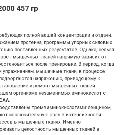
2000 457 гр
ребующая полной вашей концентрации и отдачи.
ржанием протеина, программы упорных силовых
жению поставленных результатов. Однако, нельзя
й рост мышечных тканей напрямую зависит от
осстановиться после тренировки. В период, когда
м упражнениям, мышечные ткани, в процессе
 подвергаются напряжению, приводящему к
становление и ремонт мышечных тканей
нашем организме незаменимых аминокислот с
CAA
.
представлены тремя аминокислотами: лейцином,
рают исключительную роль в интенсивности
ессов в мышечных тканях. Именно
рживать целостность мышечных тканей в