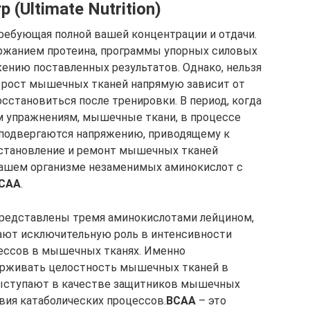
 (Ultimate Nutrition)
ребующая полной вашей концентрации и отдачи.
ржанием протеина, программы упорных силовых
жению поставленных результатов. Однако, нельзя
й рост мышечных тканей напрямую зависит от
осстановиться после тренировки. В период, когда
м упражнениям, мышечные ткани, в процессе
 подвергаются напряжению, приводящему к
становление и ремонт мышечных тканей
нашем организме незаменимых аминокислот с
CAA
.
представлены тремя аминокислотами лейцином,
рают исключительную роль в интенсивности
ессов в мышечных тканях. Именно
рживать целостность мышечных тканей в
ступают в качестве защитников мышечных
вия катаболических процессов.
BCAA
– это