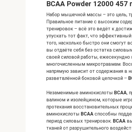
BCAA Powder 12000 457 гр
Набор мышечной массы – это цель, т
Правильное питание с высоким соде
тренировок – всё это ведёт к дости
упускать тот факт, что эффективны
того, насколько быстро они смогут в
вы отдаёте себя без остатка силовы
своей силовой работы, ежесекундно
многочисленным микротравмам. Вос
напрямую зависит от содержания в 
разветвлённой боковой цепочкой –
B
Незаменимые аминокислоты
BCAA
, 
валином и изолейцином, которые иг
протекания восстановительных проц
аминокислоты
BCAA
способны подде
период силовых тренировок.
BCAA
вы
тканей от разрушительного воздейст