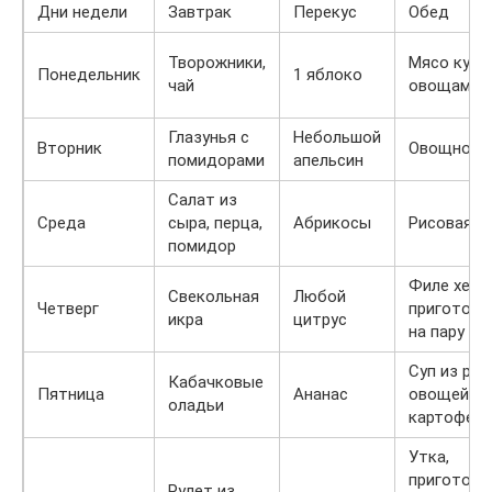
Дни недели
Завтрак
Перекус
Обед
Творожники,
Мясо кури
Понедельник
1 яблоко
чай
овощами
Глазунья с
Небольшой
Вторник
Овощное 
помидорами
апельсин
Салат из
Среда
сыра, перца,
Абрикосы
Рисовая к
помидор
Филе хека,
Свекольная
Любой
Четверг
приготовл
икра
цитрус
на пару
Суп из рыб
Кабачковые
Пятница
Ананас
овощей и
оладьи
картофеля
Утка,
приготовл
Рулет из