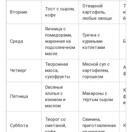
Отварной
Тво
Тост с сыром,
Вторник
картофель,
изю
кофе
любые овощи
йог
Яичница с
помидорами,
Гречка с
Среда
жаренная на
куриными
Бан
подсолнечном
котлетами
масле
Творожная
Мясной суп с
Апе
Четверг
масса,
картофелем,
фре
сухофрукты
горошком
Овсяные
Кеф
хлопья с
Макароны с
Пятница
фру
изюмом и
тёртым сыром
выб
маслом
Творог со
Свинина,
Суббота
сметаной,
приготовленная
Кефи
кофе
на мангале