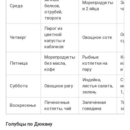
Морепродукты
Зел
Среда
белков,
и 2 яйца
чай
отрубей,
творога
Пирог из
цветной
Ово
Четверг
Овощное соте
капусты и
суп-
кабачков
Морепродукты
Рыбные
Кок
Пятница
без масла,
котлетки на
из м
кофе
пару
и тв
Индейка,
Ста
Суббота
Овощное рагу
листья салата,
мол
зелень
1,5%
Печеночные
Запечённая
Тво
Воскресенье
котлеты, чай
говядина
запе
Голубцы по Дюкану