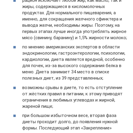
рацион исключает любой жир, как масло, так и
жиры, содержащиеся в кисломолочных
продуктах. Для нормального пищеварения, а
именно, для сокращения желчного сфинктера и
вывода желчи, необходимы жиры. Поэтому, на
первых этапах лучше иногда употреблять жирное
мясо (свинину, баранину) и 1,5% жирности молоко;
по мнению американских экспертов в области
эндокринологии, гастроэнтерологии, психологии,
кардиологии, диета является вредной, особенно
для почек, из-за высокого содержания белка в
меню. Диета занимает 34 место в списке
полезных диет, из 39 представленных;
возможны срывы в диете, то есть отступление
от жёстких правил в питании, к этому приводят
ограничения в любимых углеводах и жирной,
жареной пище;
при большом избыточном весе, вторая фаза
диеты проходит долго, до появления нужной
формы. Последующий этап «Закрепление»