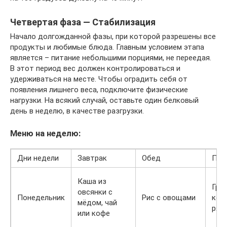
Четвертая фаза — Стабилизация
Начало долгожданной фазы, при которой разрешены все
продукты и любимые блюда. Главным условием этапа
является – питание небольшими порциями, не переедая.
В этот период вес должен контролироваться и
удерживаться на месте. Чтобы оградить себя от
появления лишнего веса, подключите физические
нагрузки. На всякий случай, оставьте один белковый
день в неделю, в качестве разгрузки.
Меню на неделю:
Дни недели
Завтрак
Обед
Пол
Каша из
Гре
овсянки с
Понедельник
Рис с овощами
кеф
мёдом, чай
ряж
или кофе