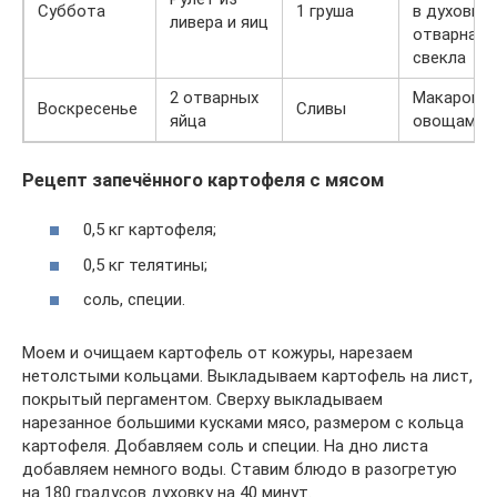
Суббота
1 груша
в духовке,
ливера и яиц
отварная
свекла
2 отварных
Макароны 
Воскресенье
Сливы
яйца
овощами
Рецепт запечённого картофеля с мясом
0,5 кг картофеля;
0,5 кг телятины;
соль, специи.
Моем и очищаем картофель от кожуры, нарезаем
нетолстыми кольцами. Выкладываем картофель на лист,
покрытый пергаментом. Сверху выкладываем
нарезанное большими кусками мясо, размером с кольца
картофеля. Добавляем соль и специи. На дно листа
добавляем немного воды. Ставим блюдо в разогретую
на 180 градусов духовку на 40 минут.