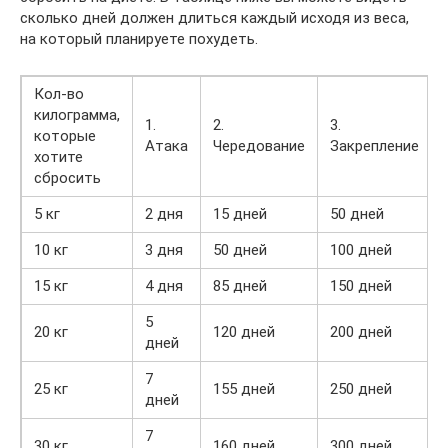
сколько дней должен длиться каждый исходя из веса,
на который планируете похудеть.
Кол-во
килограмма,
1.
2.
3.
которые
Атака
Чередование
Закрепление
хотите
сбросить
5 кг
2 дня
15 дней
50 дней
10 кг
3 дня
50 дней
100 дней
15 кг
4 дня
85 дней
150 дней
5
20 кг
120 дней
200 дней
дней
7
25 кг
155 дней
250 дней
дней
7
30 кг
160 дней
300 дней