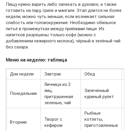
Пищу нужно варить либо запекать в духовке, а также
готовить на пару, гриле и мангале. Этап длится не более
недели, можно чуть меньше, если возникает сильная
слабость или головокружение. Необходимо обильное
питьё в промежутках между приёмами пищи. Из
напитков разрешены только кофе (можно с
добавлением нежирного молока), чёрный и зелёный чай
без сахара.
Меню на неделю: таблица
Дни недели
Завтрак
Обед
П
Яичница из 2
яиц,
Запечённый
С
Понедельник
притрушенная
куриный рулет
к
зеленью, чай
Рыбные
С
Творог с
котлеты,
Вторник
мо
кефиром
приготовленные
я