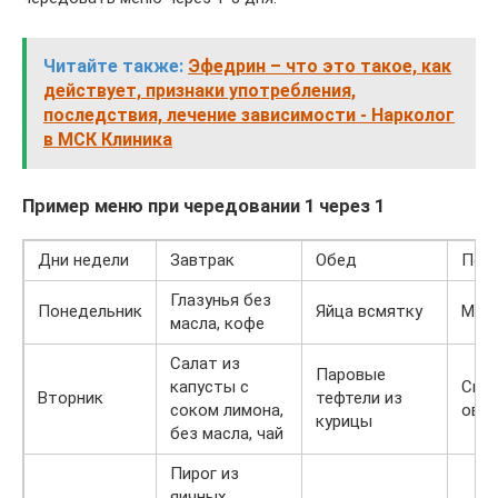
Читайте также:
Эфедрин – что это такое, как
действует, признаки употребления,
последствия, лечение зависимости - Нарколог
в МСК Клиника
Пример меню при чередовании 1 через 1
Дни недели
Завтрак
Обед
Пол
Глазунья без
Понедельник
Яйца всмятку
Мол
масла, кофе
Салат из
Паровые
капусты с
Све
Вторник
тефтели из
соком лимона,
ово
курицы
без масла, чай
Пирог из
яичных