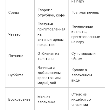
на пару
Творог с
Среда
Говяжья печень
Йо
отрубями, кофе
Глазунья,
Печёночные
За
приготовленная
котлеты,
тв
Четверг
на
приготовленные
яи
антипригарном
на пару
д
покрытии
Отбивная из
Суп с мясом и
Зе
Пятница
телятины
яйцом
с
Яичница с
Кролик в
добавлением
К
Суббота
запечённом
креветок или
ф
виде
мидий, чай
Стейк из
Мясная
Воскресенье
индейки со
Гл
запеканка
специями