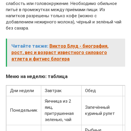
слабость или головокружение. Необходимо обильное
питьё в промежутках между приёмами пищи. Из
напитков разрешены только кофе (можно с
добавлением нежирного молока), чёрный и зелёный чай
без сахара.
Читайте также:
Виктор Блуд - биография,
рост, вес и возраст известного силового
атлета и фитнес блогера
Меню на неделю: таблица
Дни недели
Завтрак
Обед
П
Яичница из 2
яиц,
Запечённый
С
Понедельник
притрушенная
куриный рулет
к
зеленью, чай
Рыбные