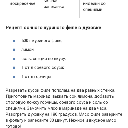
Мясная
Воскресенье
индейки со
Гл
запеканка
специями
Рецепт сочного куриного филе в духовке
500 г куриного филе;
лимон;
соль, специи по вкусу;
1 ст л соевого соуса;
1 ст л горчицы.
Разрезать кусок филе пополам, на два равных стейка.
Приготовить маринад: выжать сок лимона, добавить
столовую ложку горчицы, соевого соуса и соль со
специями. Замочить мясо в маринаде на два часа.
Разогреть духовку на 180 градусов. Мясо филе заверните
в фольгу и запекайте 30 минут. Нежное и вкусное мясо
готово!