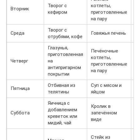
С
Творог с
котлеты,
Вторник
мо
кефиром
приготовленные
я
на пару
Творог с
Среда
Говяжья печень
Йо
отрубями, кофе
Глазунья,
Печёночные
За
приготовленная
котлеты,
тв
Четверг
на
приготовленные
яи
антипригарном
на пару
д
покрытии
Отбивная из
Суп с мясом и
Зе
Пятница
телятины
яйцом
с
Яичница с
Кролик в
добавлением
К
Суббота
запечённом
креветок или
ф
виде
мидий, чай
Стейк из