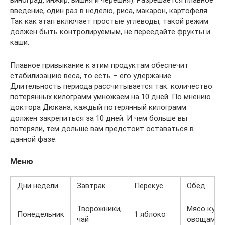
виноград, инжир, вишня и черешня). Разрешается плавное
введение, один раз в неделю, риса, макарон, картофеля.
Так как этап включает простые углеводы, такой режим
должен быть контролируемым, не переедайте фрукты и
каши.
Плавное привыкание к этим продуктам обеспечит
стабилизацию веса, то есть – его удержание.
Длительность периода рассчитывается так: количество
потерянных килограмм умножаем на 10 дней. По мнению
доктора Дюкана, каждый потерянный килограмм
должен закрепиться за 10 дней. И чем больше вы
потеряли, тем дольше вам предстоит оставаться в
данной фазе.
Меню
Дни недели
Завтрак
Перекус
Обед
Творожники,
Мясо кури
Понедельник
1 яблоко
чай
овощами