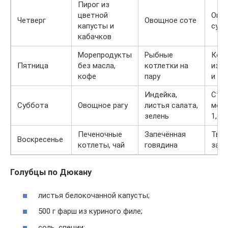
Пирог из
цветной
Ово
Четверг
Овощное соте
капусты и
суп-
кабачков
Морепродукты
Рыбные
Кок
Пятница
без масла,
котлетки на
из м
кофе
пару
и тв
Индейка,
Ста
Суббота
Овощное рагу
листья салата,
мол
зелень
1,5%
Печеночные
Запечённая
Тво
Воскресенье
котлеты, чай
говядина
запе
Голубцы по Дюкану
листья белокочанной капусты;
500 г фарш из куриного филе;
соль, специи;