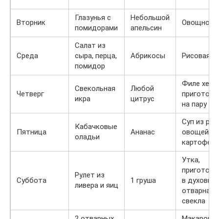
Глазунья с
Небольшой
Вторник
Овощное 
помидорами
апельсин
Салат из
Среда
сыра, перца,
Абрикосы
Рисовая к
помидор
Филе хека,
Свекольная
Любой
Четверг
приготовл
икра
цитрус
на пару
Суп из рыб
Кабачковые
Пятница
Ананас
овощей и
оладьи
картофеля
Утка,
приготовл
Рулет из
Суббота
1 груша
в духовке,
ливера и яиц
отварная
свекла
2 отварных
Макароны 