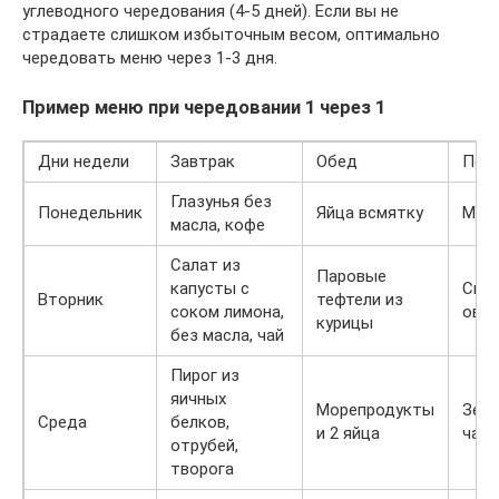
углеводного чередования (4-5 дней). Если вы не
страдаете слишком избыточным весом, оптимально
чередовать меню через 1-3 дня.
Пример меню при чередовании 1 через 1
Дни недели
Завтрак
Обед
Пол
Глазунья без
Понедельник
Яйца всмятку
Мол
масла, кофе
Салат из
Паровые
капусты с
Све
Вторник
тефтели из
соком лимона,
ово
курицы
без масла, чай
Пирог из
яичных
Морепродукты
Зел
Среда
белков,
и 2 яйца
чай
отрубей,
творога