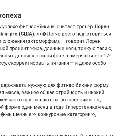
успеха
 успехе фитнес-бикини, считает тренер
Лорен
ini pro (США).
<<�Легче всего подготовиться
сложения (эктоморфам), — говорит Лорен. —
шой процент жира, длинные ноги, тонкую талию,
ванных девочек скинни фэт я намеряю всего 17-
у, скорректировать питания — и даже особо
держивать нужную для фитнес-бикини форму.
я масса, важнее общая стройность и низкий
лей часто приглашают на фотосессии и т.п.,
ой форме один месяц в году. Гиперстеникам еще
<<�мышечные>> конкурсные категории>>, —