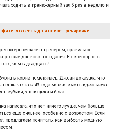
чала ходить в тренажерный зал 5 раз в неделю и
сфите: что есть до и после тренировки
тренажерном зале с тренером, правильно
короткие дневные голодания. В свои сорок с
ложе, чем в двадцать!
урна в корне поменялась. Джоан доказала, что
е после этого в 43 года можно иметь идеальную
сь кубики, ушли щеки и бока.
а написала, что нет ничего лучше, чем больше
иться еще сильнее, особенно с возрастом. Если
ал, предлагаем почитать, как выбрать модную
несом.