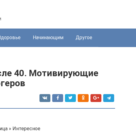
и
Здоровье
Начинающим
Другое
сле 40. Мотивирующие
огеров
ница » Интересное