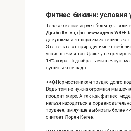
Фитнес-бикини: условия 
Телосложение играет большую роль в
Дрэйн Кеген, фитнес-модель WBFF bik
девушкам и женщинам астенического 
Это те, кто от природы имеет неболь
узкие плечи и таз. Даже у нетрениро
18% жира. Поднабрать мышечную масс
сушиться не надо.
<<�Нормостеникам трудно долго под
Ведь там не нужна огромная мышечна
процент жира. А так как фитнес-моде
нельзя находиться в сорвеновательн
труднее, им лучше выбирать более 
считает Лорен Кеген.