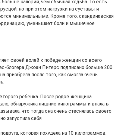
 больше калорий, чем обычная ходьба. То есть
русцой, но при этом нагрузки на суставы и
аются минимальными. Кроме того, скандинавская
оординацию, уменьшает боли и мышечное
ляет своей волей к победе женщин со всего
нес-блогера Джоан Питерс подписано больше 200
на приобрела после того, как смогла очень
ь.
 второго ребенка. После родов женщина
кале, обнаружила лишние килограммы и впала в
зывала, что тогда она очень стеснялась своего
ьно запустила себя.
подруга, которая похудела на 10 килограммов.