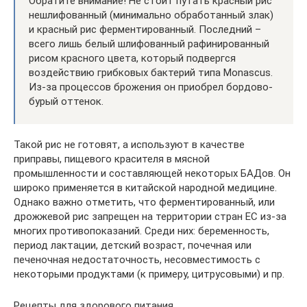
Обратите внимание! Не стоит путать красный рис
нешлифованный (минимально обработанный злак)
и красный рис ферментированный. Последний –
всего лишь белый шлифованный рафинированный
рисом красного цвета, который подвергся
воздействию грибковых бактерий типа Monascus.
Из-за процессов брожения он приобрел бордово-
бурый оттенок.
Такой рис не готовят, а используют в качестве
приправы, пищевого красителя в мясной
промышленности и составляющей некоторых БАДов. Он
широко применяется в китайской народной медицине.
Однако важно отметить, что ферментированный, или
дрожжевой рис запрещен на территории стран ЕС из-за
многих противопоказаний. Среди них: беременность,
период лактации, детский возраст, почечная или
печеночная недостаточность, несовместимость с
некоторыми продуктами (к примеру, цитрусовыми) и пр.
Рецепты для здорового питания