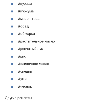
#курица
#куркума
#мясо птицы
#обед
#обжарка
#растительное масло
#репчатый лук
#рис
#сливочное масло
#специи
#ужин
#чеснок
Другие рецепты