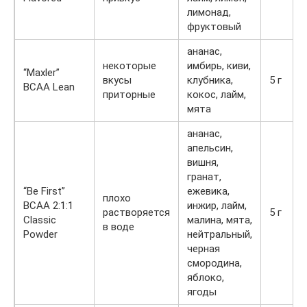
лимонад,
фруктовый
ананас,
некоторые
имбирь, киви,
“Maxler”
вкусы
клубника,
5 г
BCAA Lean
приторные
кокос, лайм,
мята
ананас,
апельсин,
вишня,
гранат,
“Be First”
ежевика,
плохо
BCAA 2:1:1
инжир, лайм,
растворяется
5 г
Classic
малина, мята,
в воде
Powder
нейтральный,
черная
смородина,
яблоко,
ягоды