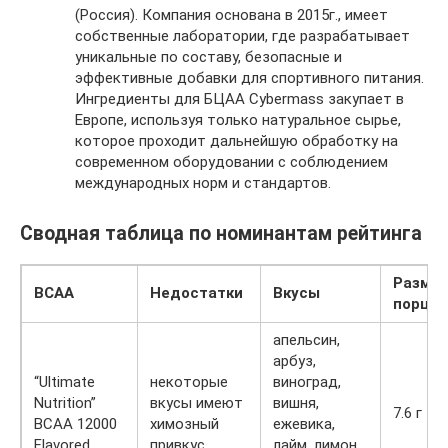
(Россия). Компания основана в 2015г., имеет
собственные лаборатории, где разрабатывает
уникальные по составу, безопасные и
эффективные добавки для спортивного питания.
Ингредиенты для БЦАА Cybermass закупает в
Европе, используя только натуральное сырье,
которое проходит дальнейшую обработку на
современном оборудовании с соблюдением
международных норм и стандартов.
Сводная таблица по номинантам рейтинга
Разме
ВСАА
Недостатки
Вкусы
порции
апельсин,
арбуз,
“Ultimate
некоторые
виноград,
Nutrition”
вкусы имеют
вишня,
7.6 г
BCAA 12000
химозный
ежевика,
Flavored
привкус
лайм, лимон,