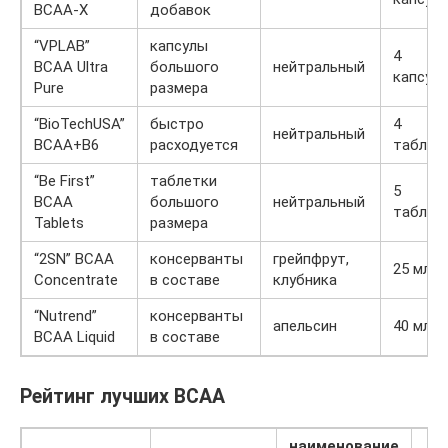
BCAA-X
добавок
“VPLAB”
капсулы
4
BCAA Ultra
большого
нейтральный
капсул
Pure
размера
“BioTechUSA”
быстро
4
нейтральный
BCAA+B6
расходуется
таблет
“Be First”
таблетки
5
BCAA
большого
нейтральный
таблет
Tablets
размера
“2SN” BCAA
консерванты
грейпфрут,
25 мл
Concentrate
в составе
клубника
“Nutrend”
консерванты
апельсин
40 мл
BCAA Liquid
в составе
Рейтинг лучших BCAA
наименование