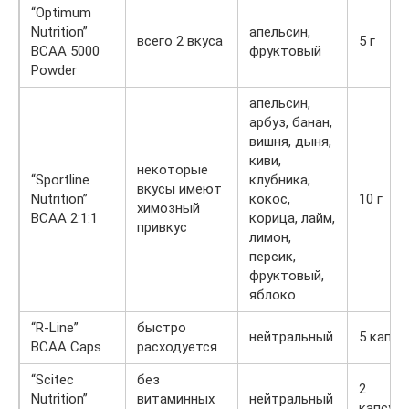
“Optimum
Nutrition”
апельсин,
всего 2 вкуса
5 г
BCAA 5000
фруктовый
Powder
апельсин,
арбуз, банан,
вишня, дыня,
киви,
некоторые
“Sportline
клубника,
вкусы имеют
Nutrition”
кокос,
10 г
химозный
BCAA 2:1:1
корица, лайм,
привкус
лимон,
персик,
фруктовый,
яблоко
“R-Line”
быстро
нейтральный
5 капсу
BCAA Caps
расходуется
“Scitec
без
2
Nutrition”
витаминных
нейтральный
капсул