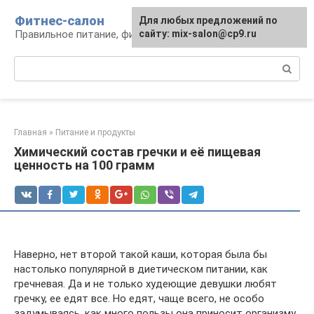
Перейти
Фитнес-салон
Для любых предложений по
к
Правильное питание, фитнес, образ жизни
сайту: mix-salon@cp9.ru
контенту
Поиск:
Главная
»
Питание и продукты
Химический состав гречки и её пищевая
ценность на 100 грамм
Наверно, нет второй такой каши, которая была бы
настолько популярной в диетическом питании, как
гречневая. Да и не только худеющие девушки любят
гречку, ее едят все. Но едят, чаще всего, не особо
задумываясь, как много пользы она приносит организму.