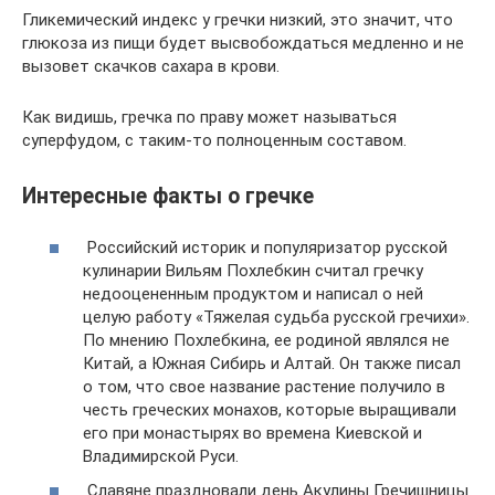
Гликемический индекс у гречки низкий, это значит, что
глюкоза из пищи будет высвобождаться медленно и не
вызовет скачков сахара в крови.
Как видишь, гречка по праву может называться
суперфудом, с таким-то полноценным составом.
Интересные факты о гречке
Российский историк и популяризатор русской
кулинарии Вильям Похлебкин считал гречку
недооцененным продуктом и написал о ней
целую работу «Тяжелая судьба русской гречихи».
По мнению Похлебкина, ее родиной являлся не
Китай, а Южная Сибирь и Алтай. Он также писал
о том, что свое название растение получило в
честь греческих монахов, которые выращивали
его при монастырях во времена Киевской и
Владимирской Руси.
Славяне праздновали день Акулины Гречишницы