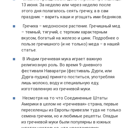
13 июня. За неделю или через неделю после
этого дня полагалось сеять гречку, а в сам
праздник – варить каши и угощать ими бедняков.
Гречиха – медоносное растение. Гречишный мед
– темный, тягучий, с терпким характерным
вкусом, богатый на железо и цинк. Подробнее о
пользе гречишного (и не только) меда – в нашей
статье.
В Индии гречневая мука играет важную
религиозную роль. Во время 9-дневного
фестиваля Наваратри (фестиваль Дурги, или
Дурга-пуджа) принято поститься, употребляя
лишь молоко, воду и специальную еду,
изготовленную из гречневой муки.
Несмотря на то что Соединенные Штаты
Америки в целом не «гречневая» страна, первые
переселенцы из Европы привезли туда не только
семена гречихи, но и любимые рецепты. Оладьи
из гречневой муки были популярны в южных
штатах настолько, что удостаивались