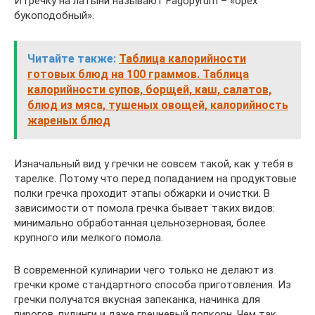
И гречку на латыни называют Fagopyrum – «орех
букоподобный».
Читайте также:
Таблица калорийности
готовых блюд на 100 граммов. Таблица
калорийности супов, борщей, каш, салатов,
блюд из мяса, тушеных овощей, калорийность
жареных блюд
Изначальный вид у гречки не совсем такой, как у тебя в
тарелке. Потому что перед попаданием на продуктовые
полки гречка проходит этапы обжарки и очистки. В
зависимости от помола гречка бывает таких видов:
минимально обработанная цельнозерновая, более
крупного или мелкого помола.
В современной кулинарии чего только не делают из
гречки кроме стандартного способа приготовления. Из
гречки получатся вкусная запеканка, начинка для
пирогов, пудинги и даже гречневый попкорн. Чем так