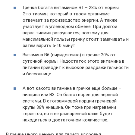
Гречка богата витамином В1 – 28% от нормы.
Это тиамин, который в твоем организме
отвечает за производство энергии. А также
участвует в углеводном обмене. При долгой
варке тиамин разрушается, поэтому для
максимальной пользы гречку стоит замачивать и
затем варить 5-10 минут.
Витамина В6 (пиридоксина) в гречке 20% от
суточной нормы. Недостаток этого витамина в
питании приводит к высокой раздражительности
и бессоннице.
А вот какого витамина в гречке еще больше –
ниацина или В3. Он благотворен для нервной
системы. В стограммовой порции гречневой
крупы 36% ниацина. Он тоже при нагревании
теряется, но в не разваренной каше будет
находиться в достаточном количестве.
В гречке много ценных для твоего здоровья