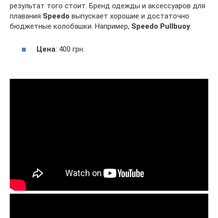
результат того стоит. Бренд одежды и аксессуаров для
плавания
Speedo
выпускает хорошие и достаточно
бюджетные колобашки. Например,
Speedo Pullbuoy
.
Цена
: 400 грн.