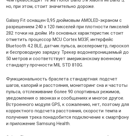
чем превосходит те же Honor Band 5 и Xiaomi Mi Band 5,
но, при этом, стоит значительно дороже.
Galaxy Fit оснащен 0,95 дюймовым AMOLED-экраном с
разрешением 240 х 120 пикселей при плотности пикселей
282 точки на дюйм. Из основных характеристик стоит
отметить процессор MCU Cortex M33F, интерфейс
Bluetooth 4.2 BLE, датчик пульса, акселерометр, гироскоп
и беспроводную зарядку. Трекер водонепроницаемый до
50 метров и соответствует американскому военному
стандарту прочности MIL STD 810G.
Функциональность браслета стандартная: подсчет
шагов, калорий и расстояния, мониторинг сна и частоты
пульса, отслеживание более 90 спортивных режимов,
уведомления о звонках и сообщениях и многое другое.
Встроенного модуля GPS, к сожалению, нет, поэтому для
корректного подсчета расстояния, скорости темпа и
получения трека понадобится подключение к смартфону
и приложение Samsung Health.