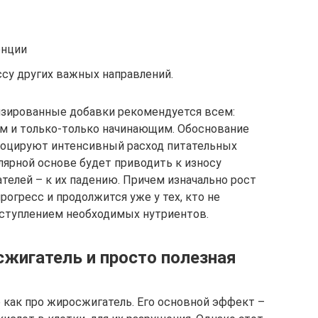
енции
ссу других важных направлений.
изированные добавки рекомендуется всем:
ам и только-только начинающим. Обоснование
воцируют интенсивный расход питательных
лярной основе будет приводить к износу
телей – к их падению. Причем изначально рост
рогресс и продолжится уже у тех, кто не
оступлением необходимых нутриентов.
жигатель и просто полезная
о как про жиросжигатель. Его основной эффект –