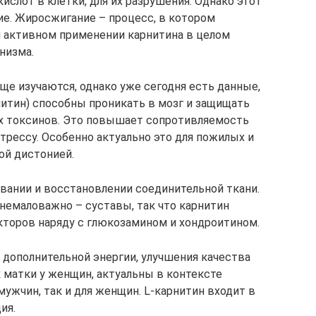
слот в клетки, для их разрушения. Однако этот
ие. Жиросжигание – процесс, в котором
и активном применении карнитина в целом
низма.
е изучаются, однако уже сегодня есть данные,
итин) способны проникать в мозг и защищать
ых токсинов. Это повышает сопротивляемость
трессу. Особенно актуально это для пожилых и
ой дистонией.
овании и восстановлении соединительной ткани.
то немаловажно – суставы, так что карнитин
кторов наряду с глюкозамином и хондроитином.
дополнительной энергии, улучшения качества
 матки у женщин, актуальны в контексте
мужчин, так и для женщин. L-карнитин входит в
ия.