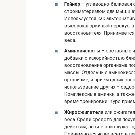
Гейнер
– углеводно-белковая 
стройматериалом для мышц ат
Используется как альтернати
высококалорийный перекус, а
восстановителя. Принимается
веса.
Аминокислоты
– составные ч
добавки с калорийностью близ
восстановление организма по
массы. Отдельные аминокисл
организме, и прием одних спо
использование других – оздоро
Комплексные аминки, а такж
время тренировки. Курс прием
Жиросжигатели
или сжигател
веса. Среди средств для пох
действия, но все они служат 
Принимаются чаще всего в пе