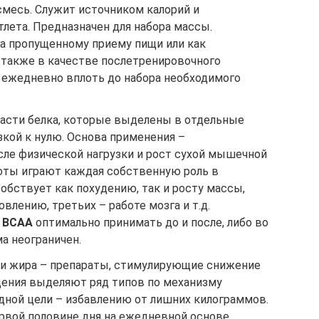
смесь. Служит источником калорий и
лета. Предназначен для набора массы.
ва пропущенному приему пищи или как
 также в качестве послетренировочного
 ежедневно вплоть до набора необходимого
асти белка, которые выделены в отдельные
кой к нулю. Основа применения –
сле физической нагрузки и рост сухой мышечной
оты играют каждая собственную роль в
собствует как похудению, так и росту массы,
влению, третьих – работе мозга и т.д.
е
BCAA
оптимально принимать до и после, либо во
а неограничен.
и жира – препараты, стимулирующие снижение
удения выделяют ряд типов по механизму
одной цели – избавлению от лишних килограммов.
рвой половине дня на ежедневной основе,