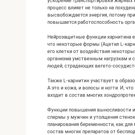
ускорение транспортировки жирных ки
процесс влияет не только на похуден
высвобождается энергия, потому пр
повышается работоспособность орга
Нейрозащитные функции карнитина ещ
что некоторые формы (Ацетил L-карн
его клетки от воздействия некотор
организма умственным нагрузкам и с
людей, страдающих вегето-сосудист
Также L-карнитин участвует в образ
А это и кожа, и волосы и ногти. И, ч
входит в состав многих хондропроте
Функции повышения выносливости и 
спермы у мужчин и утолщения стенок
планирования беременности, как для 
состав многих препаратов от бесплод