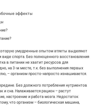
побочные эффекты
ды
ние?
тание?
а, которую умудренные опытом атлеты выделяют
виде спорта. Без полноценного восстановления
тка в питании не хватит ресурсов для
но, на 3-м месте, т.к. без выполнения первых
улю, – организм просто-напросто изнашивается.
редине. Без должного потребления нутриентов
ак и сна. Налаживается рацион – растут
ие, настроение и работа мозга. Недостаток
ому, что организм – биологическая машина,