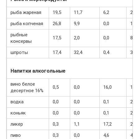
рыба жареная
19,5
11,7
6,2
206
рыба копченая
26,8
9,9
0,0
196
рыбные
17,5
2,0
0,0
88
консервы
шпроты
17,4
32,4
0,4
363
Напитки алкогольные
вино белое
0,5
0,0
16,0
153
десертное 16%
водка
0,0
0,0
0,1
235
коньяк
0,0
0,0
0,1
239
ликер
0,3
1,1
17,2
242
пиво
0,3
0,0
4,6
42