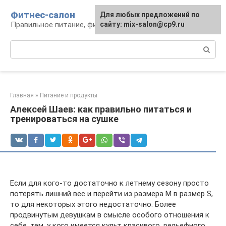
Перейти
Фитнес-салон
Для любых предложений по
к
Правильное питание, фитнес, образ жизни
сайту: mix-salon@cp9.ru
контенту
Поиск:
Главная
»
Питание и продукты
Алексей Шаев: как правильно питаться и
тренироваться на сушке
Если для кого-то достаточно к летнему сезону просто
потерять лишний вес и перейти из размера М в размер S,
то для некоторых этого недостаточно. Более
продвинутым девушкам в смысле особого отношения к
себе, тем, у кого имеется культ красивого, рельефного