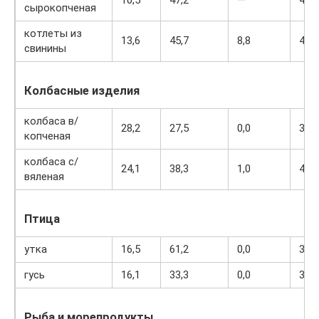
сырокопченая
котлеты из
13,6
45,7
8,8
466
свинины
Колбасные изделия
колбаса в/
28,2
27,5
0,0
360
копченая
колбаса с/
24,1
38,3
1,0
455
вяленая
Птица
утка
16,5
61,2
0,0
346
гусь
16,1
33,3
0,0
364
Рыба и морепродукты