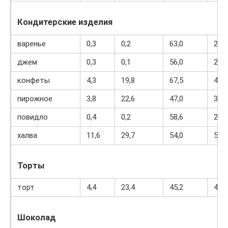
Кондитерские изделия
варенье
0,3
0,2
63,0
263
джем
0,3
0,1
56,0
238
конфеты
4,3
19,8
67,5
453
пирожное
3,8
22,6
47,0
397
повидло
0,4
0,2
58,6
233
халва
11,6
29,7
54,0
523
Торты
торт
4,4
23,4
45,2
407
Шоколад