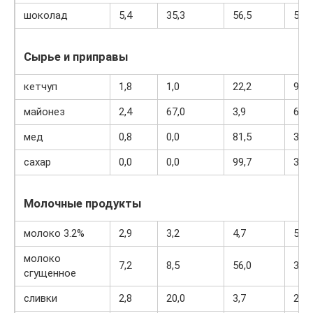
шоколад
5,4
35,3
56,5
544
Сырье и приправы
кетчуп
1,8
1,0
22,2
93
майонез
2,4
67,0
3,9
627
мед
0,8
0,0
81,5
329
сахар
0,0
0,0
99,7
398
Молочные продукты
молоко 3.2%
2,9
3,2
4,7
59
молоко
7,2
8,5
56,0
320
сгущенное
сливки
2,8
20,0
3,7
205