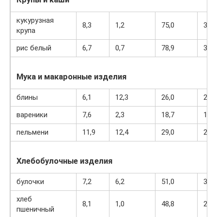
кукурузная
8,3
1,2
75,0
337
крупа
рис белый
6,7
0,7
78,9
344
Мука и макаронные изделия
блины
6,1
12,3
26,0
233
вареники
7,6
2,3
18,7
155
пельмени
11,9
12,4
29,0
275
Хлебобулочные изделия
булочки
7,2
6,2
51,0
317
хлеб
8,1
1,0
48,8
242
пшеничный