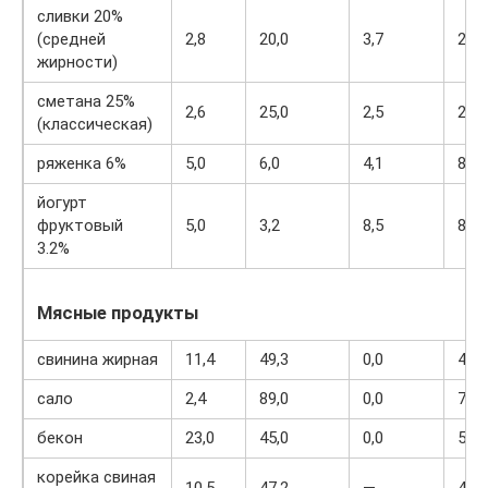
сливки 20%
(средней
2,8
20,0
3,7
205
жирности)
сметана 25%
2,6
25,0
2,5
248
(классическая)
ряженка 6%
5,0
6,0
4,1
84
йогурт
фруктовый
5,0
3,2
8,5
85
3.2%
Мясные продукты
свинина жирная
11,4
49,3
0,0
489
сало
2,4
89,0
0,0
797
бекон
23,0
45,0
0,0
500
корейка свиная
10,5
47,2
—
467