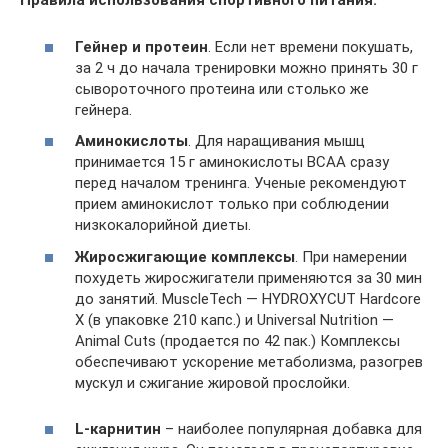
Правила использования спортивного питания:
Гейнер и протеин
. Если нет времени покушать,
за 2 ч до начала тренировки можно принять 30 г
сывороточного протеина или столько же
гейнера.
Аминокислоты
. Для наращивания мышц
принимается 15 г аминокислоты ВСАА сразу
перед началом тренинга. Ученые рекомендуют
прием аминокислот только при соблюдении
низкокалорийной диеты.
Жиросжигающие комплексы
. При намерении
похудеть жиросжигатели применяются за 30 мин
до занятий. MuscleTech — HYDROXYCUT Hardcore
X (в упаковке 210 капс.) и Universal Nutrition —
Animal Cuts (продается по 42 пак.) Комплексы
обеспечивают ускорение метаболизма, разогрев
мускул и сжигание жировой прослойки.
L-карнитин
– наиболее популярная добавка для