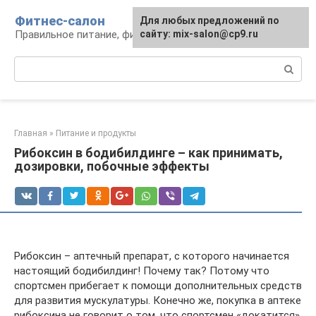
Перейти
Фитнес-салон
Для любых предложений по
к
Правильное питание, фитнес, образ жизни
сайту: mix-salon@cp9.ru
контенту
Поиск:
Главная
»
Питание и продукты
Рибоксин в бодибилдинге – как принимать,
дозировки, побочные эффекты
Рибоксин – аптечный препарат, с которого начинается
настоящий бодибилдинг! Почему так? Потому что
спортсмен прибегает к помощи дополнительных средств
для развития мускулатуры. Конечно же, покупка в аптеке
рибоксина не говорит о том, что спортсмен «докатится»