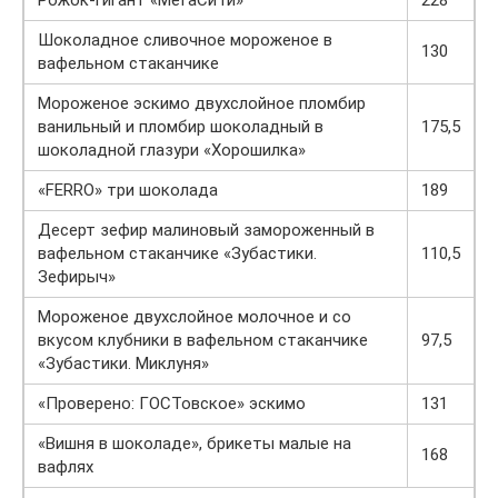
Рожок-гигант «МеГаСиТи»
228
Шоколадное сливочное мороженое в
130
вафельном стаканчике
Мороженое эскимо двухслойное пломбир
ванильный и пломбир шоколадный в
175,5
шоколадной глазури «Хорошилка»
«FERRO» три шоколада
189
Десерт зефир малиновый замороженный в
вафельном стаканчике «Зубастики.
110,5
Зефирыч»
Мороженое двухслойное молочное и со
вкусом клубники в вафельном стаканчике
97,5
«Зубастики. Миклуня»
«Проверено: ГОСТовское» эскимо
131
«Вишня в шоколаде», брикеты малые на
168
вафлях