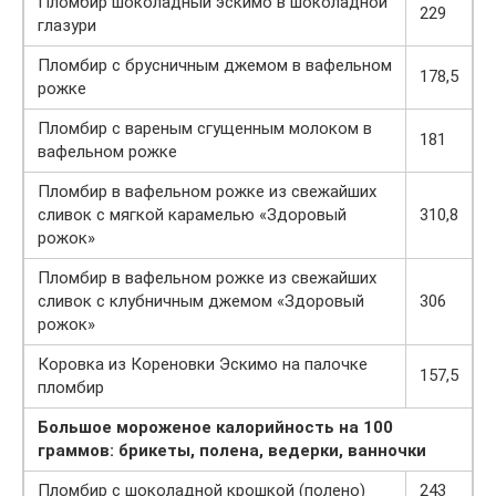
Пломбир шоколадный эскимо в шоколадной
229
глазури
Пломбир с брусничным джемом в вафельном
178,5
рожке
Пломбир с вареным сгущенным молоком в
181
вафельном рожке
Пломбир в вафельном рожке из свежайших
сливок с мягкой карамелью «Здоровый
310,8
рожок»
Пломбир в вафельном рожке из свежайших
сливок с клубничным джемом «Здоровый
306
рожок»
Коровка из Кореновки Эскимо на палочке
157,5
пломбир
Большое мороженое калорийность
на 100
граммов: брикеты, полена, ведерки, ванночки
Пломбир с шоколадной крошкой (полено)
243