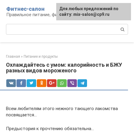
Перейти
Фитнес-салон
Для любых предложений по
к
Правильное питание, фитнес, образ жизни
сайту: mix-salon@cp9.ru
контенту
Поиск:
Главная
»
Питание и продукты
Охлаждайтесь с умом: калорийность и БЖУ
разных видов мороженого
Всем любителям этого нежного тающего лакомства
посвящается…
Предыстория к прочтению обязательна…