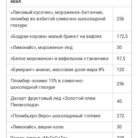
ккал
«Лакомый кусочек», мороженое-батончик,
пломбир во взбитой сливочно-шоколадной
256
глазури
«Бодрая корова» малый брикет на вафлях
172,5
«Лимонайс», мороженое-лед
30
«Белое мороженое» в вафельном стаканчике
97,5
«Бумеранг» ананас, массовая доля жира 8%
120
Пломбир-эскимо 15% в сливочно-
256
шоколадной глазури
Десерт фруктовый лед «Золотой пляж
45
Пинаколада»
«Пломбьеро Веро» шоколаднный топпинг
272
«Лимонайс», вишня-кола
30