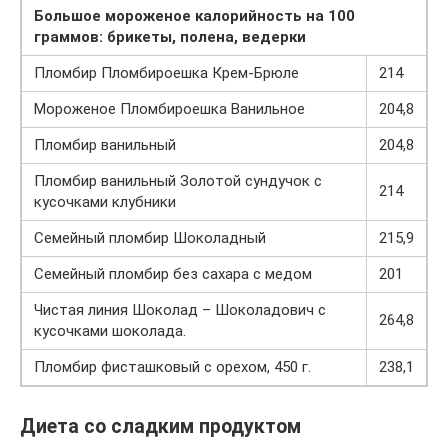
Большое мороженое калорийность
на 100
граммов: брикеты, полена, ведерки
Пломбир Пломбироешка Крем-Брюле
214
Мороженое Пломбироешка Ванильное
204,8
Пломбир ванильный
204,8
Пломбир ванильный Золотой сундучок с
214
кусочками клубники
Семейный пломбир Шоколадный
215,9
Семейный пломбир без сахара с медом
201
Чистая линия Шоколад – Шоколадович с
264,8
кусочками шоколада.
Пломбир фисташковый с орехом, 450 г.
238,1
Диета со сладким продуктом