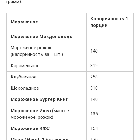
грамм).
Калорийность 1
Мороженое
порции
Мороженое Макдональдс
Мороженое рожок
140
(калорийность за 1 шт.)
Карамельное
319
Клубничное
258
Шоколадное
310
Мороженое Бургер Кинг
140
Мороженое Икеа
(мягкое
135
мороженое, рожок)
Мороженое КФС
154
Марс (
Mars), 1 батончик
170