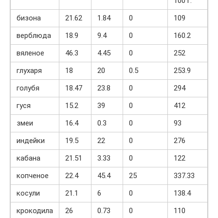
100 г.
бизона
21.62
1.84
0
109
верблюда
18.9
9.4
0
160.2
вяленое
46.3
4.45
0
252
глухаря
18
20
0.5
253.9
голубя
18.47
23.8
0
294
гуся
15.2
39
0
412
змеи
16.4
0.3
0
93
индейки
19.5
22
0
276
кабана
21.51
3.33
0
122
копченое
22.4
45.4
25
337.33
косули
21.1
6
0
138.4
крокодила
26
0.73
0
110