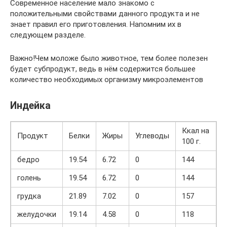
Современное население мало знакомо с
положительными свойствами данного продукта и не
знает правил его приготовления. Напомним их в
следующем разделе.
Важно!Чем моложе было животное, тем более полезен
будет субпродукт, ведь в нём содержится большее
количество необходимых организму микроэлементов
Индейка
Ккал на
Продукт
Белки
Жиры
Углеводы
100 г.
бедро
19.54
6.72
0
144
голень
19.54
6.72
0
144
грудка
21.89
7.02
0
157
желудочки
19.14
4.58
0
118