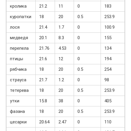
кролика
21.2
11
0
183
куропатки
18
20
0.5
253.9
лося
21.4
1.7
0
100.9
медведя
20.1
8.3
0
155
перепела
21.76
4.53
0
134
птицы
21.6
12
0
194
рябчика
18
20
0.5
254
страуса
21.7
1.2
0
98
тетерева
18
20
0.5
253.9
утки
15.8
38
0
405
фазана
18
20
0.5
253.9
цесарки
20.64
2.47
0
110