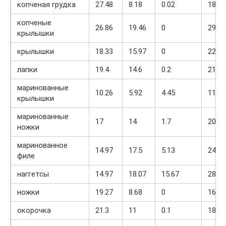
копченая грудка
27.48
8.18
0.02
184
копченые
26.86
19.46
0
290
крылышки
крылышки
18.33
15.97
0
222
лапки
19.4
14.6
0.2
215
маринованные
10.26
5.92
4.45
111.1
крылышки
маринованные
17
14
1.7
200
ножки
маринованное
14.97
17.5
5.13
241.9
филе
наггетсы
14.97
18.07
15.67
285
ножки
19.27
8.68
0
161
окорочка
21.3
11
0.1
184.6