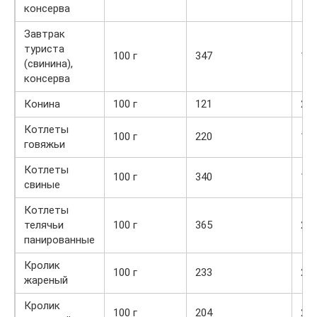
консерва
Завтрак
туриста
100 г
347
16,
(свинина),
консерва
Конина
100 г
121
20,
Котлеты
100 г
220
14,
говяжьи
Котлеты
100 г
340
10,
свиные
Котлеты
телячьи
100 г
365
27,
панированные
Кролик
100 г
233
25,
жареный
Кролик
100 г
204
24,