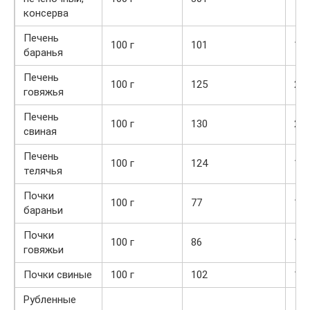
консерва
Печень
100 г
101
18,
баранья
Печень
100 г
125
20,
говяжья
Печень
100 г
130
22,
свиная
Печень
100 г
124
19,
телячья
Почки
100 г
77
13,
бараньи
Почки
100 г
86
15,
говяжьи
Почки свиные
100 г
102
16,
Рубленные