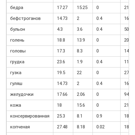
бедра
17.27
15.25
0
211
бефстроганов
14.73
2
0.4
163
бульон
4.3
3.6
0.4
50.7
голень
18.8
13.9
0
200.3
головы
17.3
8.3
0
148
грудка
23.6
1.9
0.4
113
гузка
19.5
22
0
276
гуляш
14.73
2
0.4
163
желудочки
17.66
2.06
0
94
кожа
18
15.6
0
212.4
консервированная
25.3
8.1
0.9
185
копченая
27.48
8.18
0.02
184