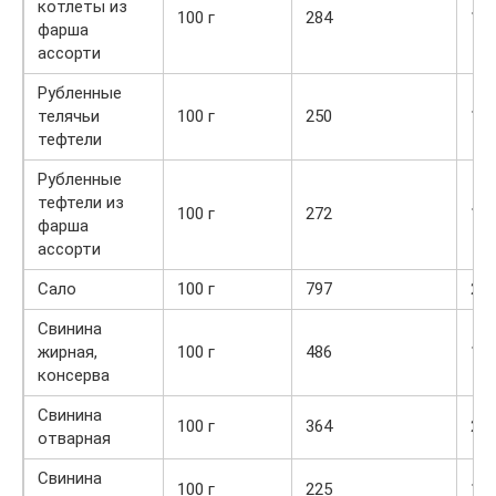
котлеты из
100 г
284
13,
фарша
ассорти
Рубленные
телячьи
100 г
250
16,
тефтели
Рубленные
тефтели из
100 г
272
13,
фарша
ассорти
Сало
100 г
797
2,4
Свинина
жирная,
100 г
486
11,
консерва
Свинина
100 г
364
22,
отварная
Свинина
100 г
225
11,