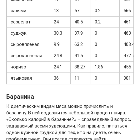
салями
13
57
0.2
566
сервелат
24
40.5
0.2
461
суджук
30.3
37.9
0
463
сыровяленая
9.9
63.2
0
403.4
сырокопченая
24.8
41.5
0
472.7
чоризо
24.1
38.27
1.86
455
языковая
36
11
0
301
Баранина
К диетическим видам мяса можно причислить и
баранину. В ней содержится небольшой процент жира.
«Сколько калорий в баранине?» – справедливый вопрос,
задаваемый всеми худеющими. Как правило, питаться
одной куриной грудкой для тех, кто на диете, очень
проблематично. Они всегда стараются найти