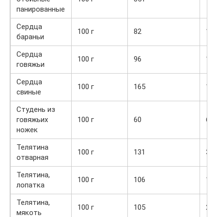
панированные
Сердца
100 г
82
13,
бараньи
Сердца
100 г
96
16,
говяжьи
Сердца
100 г
165
16,
свиные
Студень из
говяжьих
100 г
60
6,0
ножек
Телятина
100 г
131
30,
отварная
Телятина,
100 г
106
19,
лопатка
Телятина,
100 г
105
20,
мякоть