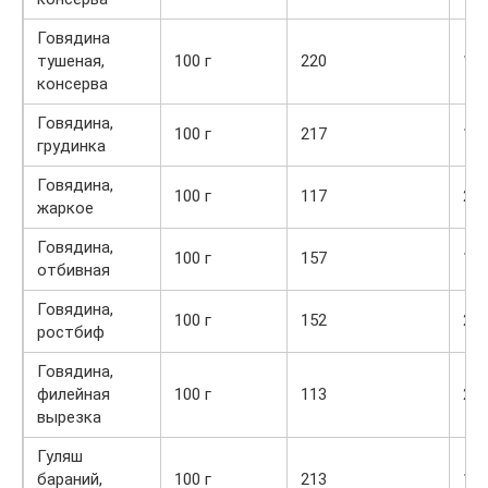
Говядина
тушеная,
100 г
220
16,
консерва
Говядина,
100 г
217
19,
грудинка
Говядина,
100 г
117
20,
жаркое
Говядина,
100 г
157
16,
отбивная
Говядина,
100 г
152
21,
ростбиф
Говядина,
филейная
100 г
113
20,
вырезка
Гуляш
бараний,
100 г
213
14,