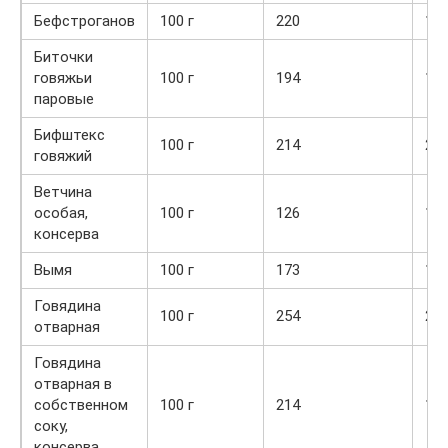
Бефстроганов
100 г
220
19,
Биточки
говяжьи
100 г
194
14,
паровые
Бифштекс
100 г
214
28,
говяжий
Ветчина
особая,
100 г
126
17,
консерва
Вымя
100 г
173
12,
Говядина
100 г
254
25,
отварная
Говядина
отварная в
собственном
100 г
214
15,
соку,
консерва