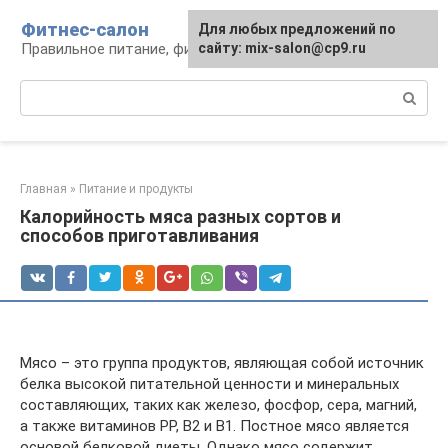
Перейти
Фитнес-салон
Для любых предложений по
к
Правильное питание, фитнес, образ жизни
сайту: mix-salon@cp9.ru
контенту
Поиск:
Главная
»
Питание и продукты
Калорийность мяса разных сортов и
способов приготавливания
Мясо – это группа продуктов, являющая собой источник
белка высокой питательной ценности и минеральных
составляющих, таких как железо, фосфор, сера, магний,
а также витаминов PP, B2 и B1. Постное мясо является
основой белковой диеты. Однако мясо содержит