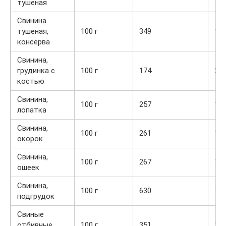
тушеная
Свинина
тушеная,
100 г
349
14,
консерва
Свинина,
грудинка с
100 г
174
21,
костью
Свинина,
100 г
257
16,
лопатка
Свинина,
100 г
261
18,
окорок
Свинина,
100 г
267
16,
ошеек
Свинина,
100 г
630
7,4
подгрудок
Свиные
отбивные
100 г
351
19,