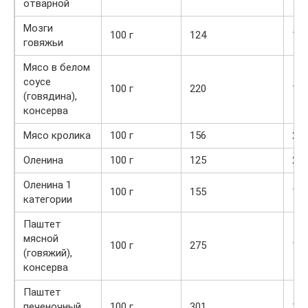
отварной
Мозги
100 г
124
11,
говяжьи
Мясо в белом
соусе
100 г
220
18,
(говядина),
консерва
Мясо кролика
100 г
156
21,
Оленина
100 г
125
21,
Оленина 1
100 г
155
19,
категории
Паштет
мясной
100 г
275
16,
(говяжий),
консерва
Паштет
печеночный,
100 г
301
11,