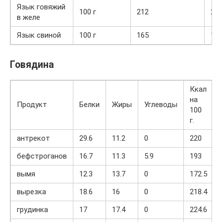
Язык говяжий
100 г
212
22,
в желе
Язык свиной
100 г
165
16,
Говядина
Ккал
на
Продукт
Белки
Жиры
Углеводы
100
г.
антрекот
29.6
11.2
0
220
бефстроганов
16.7
11.3
5.9
193
вымя
12.3
13.7
0
172.5
вырезка
18.6
16
0
218.4
грудинка
17
17.4
0
224.6