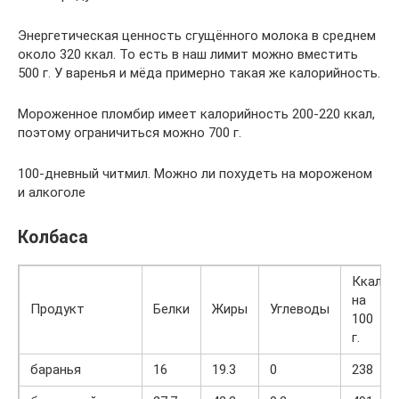
Энергетическая ценность сгущённого молока в среднем
около 320 ккал. То есть в наш лимит можно вместить
500 г. У варенья и мёда примерно такая же калорийность.
Мороженное пломбир имеет калорийность 200-220 ккал,
поэтому ограничиться можно 700 г.
100-дневный читмил. Можно ли похудеть на мороженом
и алкоголе
Колбаса
Ккал
на
Продукт
Белки
Жиры
Углеводы
100
г.
баранья
16
19.3
0
238