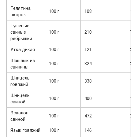
Телятина,
100 г
108
19,
окорок
Тушеные
свиные
100 г
210
7,9
ребрышки
Утка дикая
100 г
121
22,
Шашлык из
100 г
324
26,
свинины
Шницель
100 г
338
17,
говяжий
Шницель
100 г
400
18,
свиной
Эскалоп
100 г
472
21,
свиной
Язык говяжий
100 г
146
12,