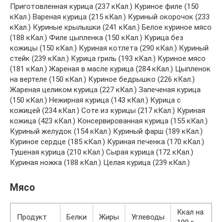
Приготовленная курица (237 кКал.) Куриное филе (150
кКал.) Вареная курица (215 кКал.) Куриный окорочок (233
кКал.) Куриные крылышки (241 кКал.) Белое куриное мясо
(188 кКал.) Филе цыпленка (150 кКал.) Курица без
кожицы (150 кКал.) Куриная котлета (290 кКал.) Куриный
стейк (239 кКал.) Курица гриль (193 кКал.) Куриное мясо
(181 кКал.) Жареная в масле курица (284 кКал.) Цыпленок
на вертеле (150 кКал.) Куриное бедрышко (226 кКал.)
Жареная целиком курица (227 кКал.) Запеченая курица
(150 кКал.) Нежирная курица (143 кКал.) Курица с
кожицей (234 кКал.) Соте из курицы (217 кКал.) Куриная
кожица (423 кКал.) Консервированная курица (155 кКал.)
Куриный желудок (154 кКал.) Куриный фарш (189 кКал.)
Куриное сердце (185 кКал.) Куриная печенка (170 кКал.)
Тушеная курица (210 кКал.) Сырая курица (172 кКал.)
Куриная ножка (188 кКал.) Целая курица (239 кКал.)
Мясо
Ккал на
Продукт
Белки
Жиры
Углеводы