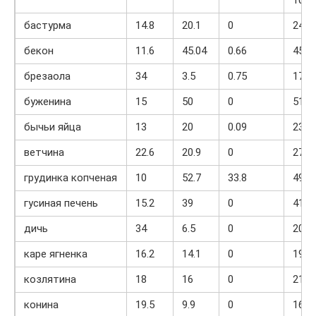
бастурма
14.8
20.1
0
240
бекон
11.6
45.04
0.66
458
брезаола
34
3.5
0.75
170.
буженина
15
50
0
510
бычьи яйца
13
20
0.09
230
ветчина
22.6
20.9
0
278.
грудинка копченая
10
52.7
33.8
494
гусиная печень
15.2
39
0
411.
дичь
34
6.5
0
200
каре ягненка
16.2
14.1
0
191.
козлятина
18
16
0
216
конина
19.5
9.9
0
167.