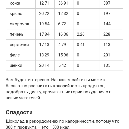
кожа
12.71
36.91
0
387
крыло
20.22
12.32
0
197
окорочок
19.54
6.72
0
144
печень
17.84
16.36
2.26
228
сердечки
17.13
4.79
0.41
113
филе
13.29
15.96
0
201
шейки
20.14
5.42
0
135
Вам будет интересно. На нашем сайте вы можете
бесплатно рассчитать калорийность продуктов,
подобрать диету, прочитать истории похудения от
наших читателей.
Сладости
Шоколад в рекордсменах по калорийности, потому что
300 г. продукта – это 1500 ккал.