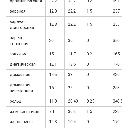
брауншвейгская
27.7
42.2
0.2
491
вареная
12.8
22.2
1.5
257
вареная
12.8
22.2
1.5
257
докторская
варено-
20
30
0
350
копченая
говяжья
15
11.7
0.2
165
диетическая
12.1
13.5
0
170
домашняя
14.6
33
0
420
домашняя
15
22
0
258
печеночная
зельц
11.3
28.43
0.25
340.5
из мяса птицы
7.1
36.2
1.5
223
из оленины
19.3
10.4
0
170