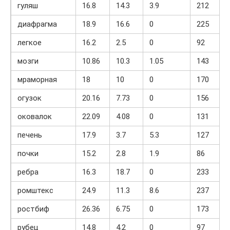
гуляш
16.8
14.3
3.9
212
диафрагма
18.9
16.6
0
225
легкое
16.2
2.5
0
92
мозги
10.86
10.3
1.05
143
мраморная
18
10
0
170
огузок
20.16
7.73
0
156
оковалок
22.09
4.08
0
131
печень
17.9
3.7
5.3
127
почки
15.2
2.8
1.9
86
ребра
16.3
18.7
0
233
ромштекс
24.9
11.3
8.6
237
ростбиф
26.36
6.75
0
173
рубец
14.8
4.2
0
97