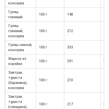
консерва
Гуляш
100 г
148
14,
говяжий
Гуляш
говяжий,
100 г
212
16,
консерва
Гуляш свиной,
100 г
333
13,
консерва
Жаркое из
100 г
291
30,
корейки
Завтрак
туриста
100 г
210
18,
(баранина),
консерва
Завтрак
туриста
100 г
217
20,
(говядина),