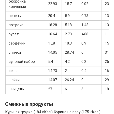
окорочка
22.93
15.7
0.02
233
копченые
печень
20.4
5.9
0.73
137.6
потроха
18.28
5.18
1.42
130
рулет
16.64
2.73
4.66
110
сердечки
15.8
10.3
0.9
158.9
спинки
14.05
28.74
0
319
суповой набор
5.4
4.2
0.2
250
филе
14.73
2
0.4
163
шейки
14.07
26.24
0
297
шницель
27
6
6
189
Смежные продукты
Куриная грудка (184 кКал.) Курица на пару (175 кКал.)