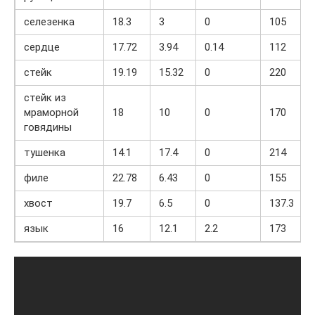
селезенка
18.3
3
0
105
сердце
17.72
3.94
0.14
112
стейк
19.19
15.32
0
220
стейк из
мраморной
18
10
0
170
говядины
тушенка
14.1
17.4
0
214
филе
22.78
6.43
0
155
хвост
19.7
6.5
0
137.3
язык
16
12.1
2.2
173