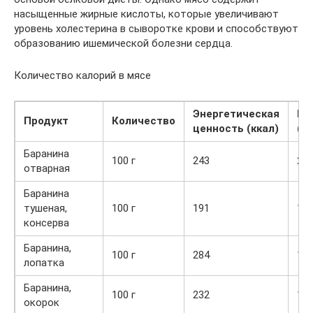
насыщенные жирные кислоты, которые увеличивают
уровень холестерина в сыворотке крови и способствуют
образованию ишемической болезни сердца.
Количество калорий в мясе
Энергетическая
Бе
Продукт
Количество
ценность (ккал)
(г)
Баранина
100 г
243
22,
отварная
Баранина
тушеная,
100 г
191
17,
консерва
Баранина,
100 г
284
15,
лопатка
Баранина,
100 г
232
18,
окорок