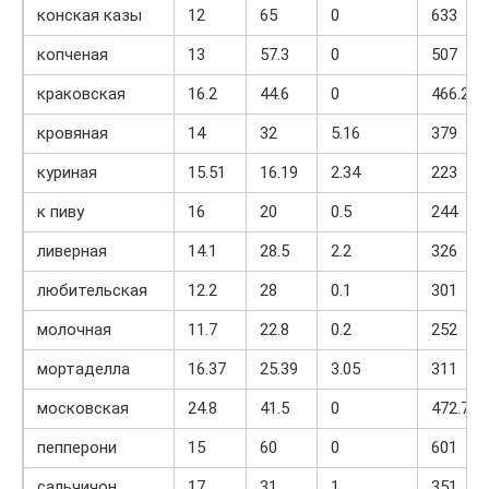
конская казы
12
65
0
633
копченая
13
57.3
0
507
краковская
16.2
44.6
0
466.2
кровяная
14
32
5.16
379
куриная
15.51
16.19
2.34
223
к пиву
16
20
0.5
244
ливерная
14.1
28.5
2.2
326
любительская
12.2
28
0.1
301
молочная
11.7
22.8
0.2
252
мортаделла
16.37
25.39
3.05
311
московская
24.8
41.5
0
472.7
пепперони
15
60
0
601
сальчичон
17
31
1
351