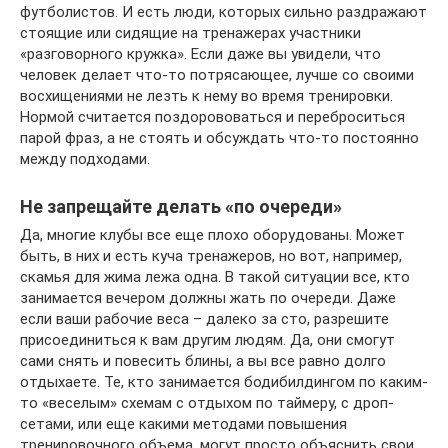
футболистов. И есть люди, которых сильно раздражают
стоящие или сидящие на тренажерах участники
«разговорного кружка». Если даже вы увидели, что
человек делает что-то потрясающее, лучше со своими
восхищениями не лезть к нему во время тренировки.
Нормой считается поздорововаться и переброситься
парой фраз, а не стоять и обсуждать что-то постоянно
между подходами.
Не запрещайте делать «по очереди»
Да, многие клубы все еще плохо оборудованы. Может
быть, в них и есть куча тренажеров, но вот, например,
скамья для жима лежа одна. В такой ситуации все, кто
занимается вечером должны жать по очереди. Даже
если ваши рабочие веса – далеко за сто, разрешите
присоединиться к вам другим людям. Да, они смогут
сами снять и повесить блины, а вы все равно долго
отдыхаете. Те, кто занимается бодибилдингом по каким-
то «веселым» схемам с отдыхом по таймеру, с дроп-
сетами, или еще какими методами повышения
тренировочного объема, могут просто объяснить свои