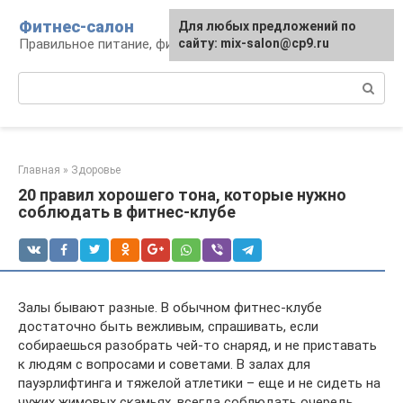
Перейти
Фитнес-салон
Для любых предложений по
к
Правильное питание, фитнес, образ жизни
сайту: mix-salon@cp9.ru
контенту
Поиск:
Главная
»
Здоровье
20 правил хорошего тона, которые нужно
соблюдать в фитнес-клубе
Залы бывают разные. В обычном фитнес-клубе
достаточно быть вежливым, спрашивать, если
собираешься разобрать чей-то снаряд, и не приставать
к людям с вопросами и советами. В залах для
пауэрлифтинга и тяжелой атлетики – еще и не сидеть на
чужих жимовых скамьях, всегда соблюдать очередь