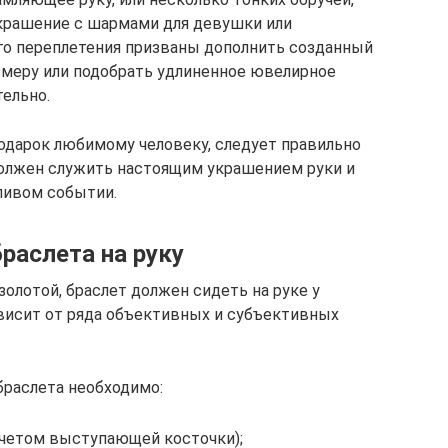
украшение с шармами для девушки или
о переплетения призваны дополнить созданный
азмеру или подобрать удлиненное ювелирное
ельно.
подарок любимому человеку, следует правильно
 должен служить настоящим украшением руки и
тливом событии.
раслета на руку
золотой, браслет должен сидеть на руке у
висит от ряда объективных и субъективных
браслета необходимо:
учетом выступающей косточки);