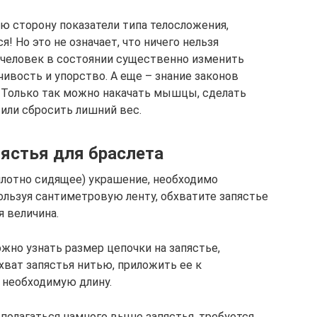
ю сторону показатели типа телосложения,
! Но это не означает, что ничего нельзя
 человек в состоянии существенно изменить
чивость и упорство. А еще – знание законов
. Только так можно накачать мышцы, сделать
 или сбросить лишний вес.
пястья для браслета
плотно сидящее) украшение, необходимо
ользуя сантиметровую ленту, обхватите запястье
я величина.
жно узнать размер цепочки на запястье,
хват запястья нитью, приложить ее к
 необходимую длину.
асполагаться намного выше запястья, требуется