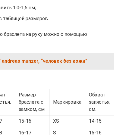
ить 1,0-1,5 см;
с таблицей размеров.
о браслета на руку можно с помощью
 andreas munzer, “человек без кожи”
ват
Размер
Обхват
стья,
браслета с
Маркировка
запястья,
замком, см
см.
7
15-16
XS
14-15
8
16-17
S
15-16