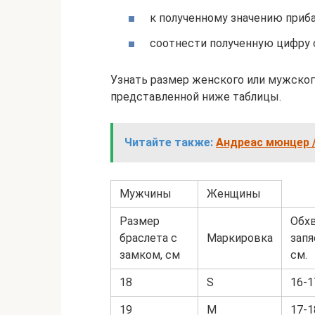
к полученному значению прибав
соотнести полученную цифру 
Узнать размер женского или мужског
представленной ниже таблицы.
Читайте также:
Андреас мюнцер /
Мужчины
Женщины
Размер
Обх
браслета с
Маркировка
запя
замком, см
см.
18
S
16-1
19
M
17-1