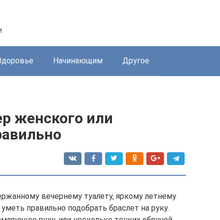
и
Здоровье
Начинающим
Другое
ер женского или
равильно
ержанному вечернему туалету, яркому летнему
уметь правильно подобрать браслет на руку.
мляющее руку, или несколько тонких обручей,