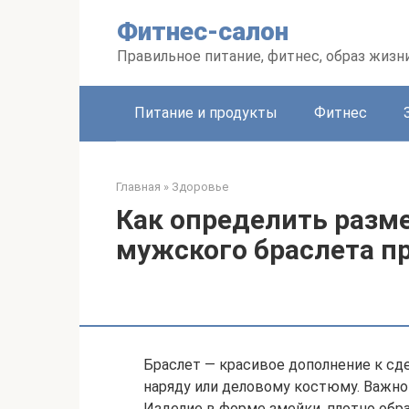
Перейти
Фитнес-салон
к
контенту
Правильное питание, фитнес, образ жизн
Питание и продукты
Фитнес
Главная
»
Здоровье
Как определить разм
мужского браслета п
Браслет — красивое дополнение к сд
наряду или деловому костюму. Важно 
Изделие в форме змейки, плотно обра