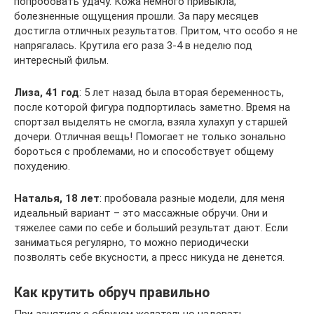
попробовать удачу. Кожа немного привыкла,
болезненные ощущения прошли. За пару месяцев
достигла отличных результатов. Притом, что особо я не
напрягалась. Крутила его раза 3-4 в неделю под
интересный фильм.
Лиза, 41 год
: 5 лет назад была вторая беременность,
после которой фигура подпортилась заметно. Время на
спортзал выделять не смогла, взяла хулахуп у старшей
дочери. Отличная вещь! Помогает не только зонально
бороться с проблемами, но и способствует общему
похудению.
Наталья, 18 лет
: пробовала разные модели, для меня
идеальный вариант – это массажные обручи. Они и
тяжелее сами по себе и больший результат дают. Если
заниматься регулярно, то можно периодически
позволять себе вкусности, а пресс никуда не денется.
Как крутить обруч правильно
При занятиях с обручем желательно надевать