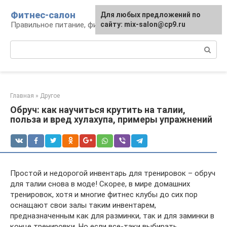
Перейти
Фитнес-салон
Для любых предложений по
к
Правильное питание, фитнес, образ жизни
сайту: mix-salon@cp9.ru
контенту
Поиск:
Главная
»
Другое
Обруч: как научиться крутить на талии,
польза и вред хулахупа, примеры упражнений
Простой и недорогой инвентарь для тренировок – обруч
для талии снова в моде! Скорее, в мире домашних
тренировок, хотя и многие фитнес клубы до сих пор
оснащают свои залы таким инвентарем,
предназначенным как для разминки, так и для заминки в
конце тренировки. Но если все-таки выбирать