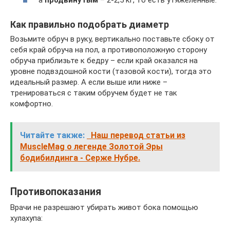
а
продвинутым
– 2-2,5 кг, то есть утяжеленные.
Как правильно подобрать диаметр
Возьмите обруч в руку, вертикально поставьте сбоку от
себя край обруча на пол, а противоположную сторону
обруча приблизьте к бедру – если край оказался на
уровне подвздошной кости (тазовой кости), тогда это
идеальный размер. А если выше или ниже –
тренироваться с таким обручем будет не так
комфортно.
Читайте также:
Наш перевод статьи из
MuscleMag о легенде Золотой Эры
бодибилдинга - Серже Нубре.
Противопоказания
Врачи не разрешают убирать живот бока помощью
хулахупа: