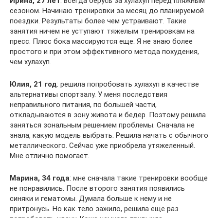
Ирина, 27 лет
: всегда берусь за хулахуп перед пляжным
сезоном. Начинаю тренировки за месяц до планируемой
поездки. Результаты более чем устраивают. Такие
занятия ничем не уступают тяжелым тренировкам на
пресс. Плюс бока массируются еще. Я не знаю более
простого и при этом эффективного метода похудения,
чем хулахуп.
Юлия, 21 год
: решила попробовать хулахуп в качестве
альтернативы спортзалу. У меня последствия
неправильного питания, по большей части,
откладываются в зону живота и бедер. Поэтому решила
заняться зональным решением проблемы. Сначала не
знала, какую модель выбрать. Решила начать с обычного
металлического. Сейчас уже приобрела утяжеленный.
Мне отлично помогает.
Марина, 34 года
: мне сначала такие тренировки вообще
не понравились. После второго занятия появились
синяки и гематомы. Думала больше к нему и не
притронусь. Но как тело зажило, решила еще раз