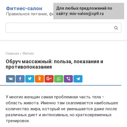
Перейти
Фитнес-салон
Для любых предложений по
к
Правильное питание, фитнес, образ жизни
сайту: mix-salon@cp9.ru
контенту
Поиск:
Главная
»
Фитнес
Обруч массажный: польза, показания и
противопоказания
У многих женщин самая проблемная часть тела ‒
область живота. Именно там скапливается наибольшее
количество жира, который не уменьшается даже после
различных диет и интенсивных, но кратковременных
тренировок.