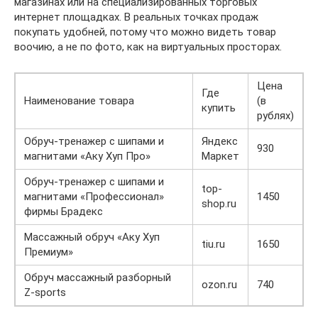
магазинах или на специализированных торговых
интернет площадках. В реальных точках продаж
покупать удобней, потому что можно видеть товар
воочию, а не по фото, как на виртуальных просторах.
Цена
Где
Наименование товара
(в
купить
рублях)
Обруч-тренажер с шипами и
Яндекс
930
магнитами «Аку Хуп Про»
Маркет
Обруч-тренажер с шипами и
top-
магнитами «Профессионал»
1450
shop.ru
фирмы Брадекс
Массажный обруч «Аку Хуп
tiu.ru
1650
Премиум»
Обруч массажный разборный
ozon.ru
740
Z-sports