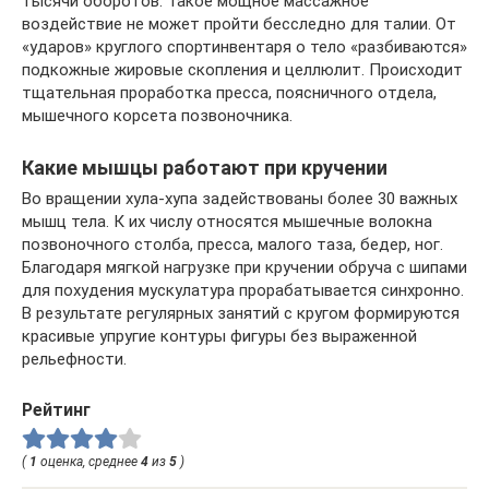
тысячи оборотов. Такое мощное массажное
воздействие не может пройти бесследно для талии. От
«ударов» круглого спортинвентаря о тело «разбиваются»
подкожные жировые скопления и целлюлит. Происходит
тщательная проработка пресса, поясничного отдела,
мышечного корсета позвоночника.
Какие мышцы работают при кручении
Во вращении хула-хупа задействованы более 30 важных
мышц тела. К их числу относятся мышечные волокна
позвоночного столба, пресса, малого таза, бедер, ног.
Благодаря мягкой нагрузке при кручении обруча с шипами
для похудения мускулатура прорабатывается синхронно.
В результате регулярных занятий с кругом формируются
красивые упругие контуры фигуры без выраженной
рельефности.
Рейтинг
(
1
оценка, среднее
4
из
5
)