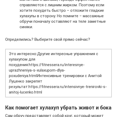
справляются с лишним жирком. Поэтому если
хотите похудеть быстро – отложите гладкие
хулахупы в сторону. Но помните – массажные
обручи поначалу оставляют на теле заметные
синяки.
Определились? Выберите свой прямо сейчас?
Это интересно:Другие интересные упражнения с
хулахупом для
похудения:https://fitnessera.ru/interesnye-
uprazhneniya-s-xulaxupom-dlya-
poxudeniya.htmlИнтенсивные тренировки с Анитой
Луценко закрепят
результат:https://fitnessera.ru/intensivnye-trenirovki-s-
anitoj-lucenko.html
Как помогает хулахуп убрать живот и бока
Сам обруч представляет собой круг, который может