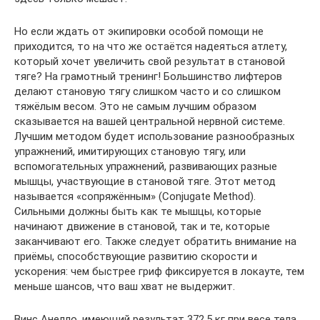
Но если ждать от экипировки особой помощи не
приходится, то на что же остаётся надеяться атлету,
который хочет увеличить свой результат в становой
тяге? На грамотный тренинг! Большинство лифтеров
делают становую тягу слишком часто и со слишком
тяжёлым весом. Это не самым лучшим образом
сказывается на вашей центральной нервной системе.
Лучшим методом будет использование разнообразных
упражнений, имитирующих становую тягу, или
вспомогательных упражнений, развивающих разные
мышцы, участвующие в становой тяге. Этот метод
называется «сопряжённым» (Conjugate Method).
Сильными должны быть как те мышцы, которые
начинают движение в становой, так и те, которые
заканчивают его. Также следует обратить внимание на
приёмы, способствующие развитию скорости и
ускорения: чем быстрее гриф фиксируется в локауте, тем
меньше шансов, что ваш хват не выдержит.
Винс Анелло, имеющий результат 372,5 кг при весе тела