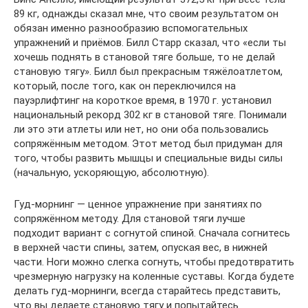
89 кг, однажды сказал мне, что своим результатом он
обязан именно разнообразию вспомогательных
упражнений и приёмов. Билл Старр сказал, что «если ты
хочешь поднять в становой тяге больше, то не делай
становую тягу». Билл был прекрасным тяжёлоатлетом,
который, после того, как он переключился на
пауэрлифтинг на короткое время, в 1970 г. установил
национальный рекорд 302 кг в становой тяге. Понимали
ли это эти атлеты или нет, но они оба пользовались
сопряжённым методом. Этот метод был придуман для
того, чтобы развить мышцы и специальные виды силы
(начальную, ускоряющую, абсолютную).
Гуд-морнинг — ценное упражнение при занятиях по
сопряжённом методу. Для становой тяги лучше
подходит вариант с согнутой спиной. Сначала согнитесь
в верхней части спины, затем, опуская вес, в нижней
части. Ноги можно слегка согнуть, чтобы предотвратить
чрезмерную нагрузку на коленные суставы. Когда будете
делать гуд-морнинги, всегда старайтесь представить,
что вы делаете становую тягу и попытайтесь