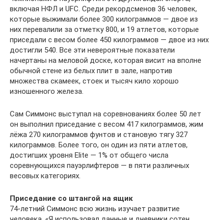
включая НФЛ и UFC. Среди рекордсменов 36 человек,
которые выжимали более 300 килограммов — двое из
них перевалили за отметку 800, и 19 атлетов, которые
приседали с весом более 450 килограммов — двое из них
достигли 540. Все эти невероятные показатели
начертаны на меловой доске, которая висит на вполне
обычной стене из белых плит в зале, напротив
множества скамеек, стоек и тысяч кило хорошо
изношенного железа.
Сам Симмонс выступал на соревнованиях более 50 лет
он выполнил приседание с весом 417 килограммов, жим
лёжа 270 килограммов фунтов и становую тягу 327
килограммов. Более того, он один из пяти атлетов,
достигших уровня Elite — 1% от общего числа
соревнующихся пауэрлифтеров — в пяти различных
весовых категориях.
Приседание со штангой на ящик
74-летний Симмонс всю жизнь изучает развитие
человека. «Я использовал данные и дневники сотен