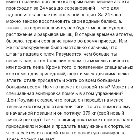
имеют правила, согласно которым взвешивание атлета
происходит за 24 часа до соревнований — что для
здоровья оказывается полезной вещью. За 24 часа
можно заново восстановить свой водный баланс, а,
значит, на соревнованиях у вас будет меньше судорог,
растяжение и разрывов мышц. В старые времена атлеты,
бывало, теряли сознание прямо во время приседа. Или
же головокружение было настолько сильным, что
штанга падала с плеч. Разумеется, чем больше ты
весишь сам, с тем большим весом ты можешь присесть
или пожать лёжа. Кроме того, с появлением специальных
костюмов для приседаний, шорт и маек для жима лёжа,
атлеты стали приседать и жать со всём большим и
большим весом. Но что насчёт становой тяги? Может ли
специальная экипировка помочь в этом упражнении?
Шон Коулман сказал, что когда он перешёл на менее
тесный костюм для становой тяги , то это помогло ему
в начальной позиции и он потянул 379 кг (свой новый
личный рекорд). Так что экипировка может помочь вам в
приседаниях и жиме и продлить вашу жизнь в спорте, но
что касается становой тяги, то зачастую экипировка
здесь только мешает.