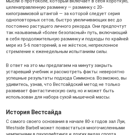
мысли о протоколе, который включает в себя короткую,
целенаправленную разминку — разминку с 20-
килограммовой штангой — за которой следует серия
одноповторных сетов, быстро увеличивающих вес до
постоянно растущего личного рекорда. Они предпочтут
так называемый «более безопасный» путь, включающий
в себя продолжительную разминку и подходы по крайней
мере из 5-6 повторений, а не жёсткое, непреклонное
стремление к еженедельным испытаниям силы.
В ответ на это мы предлагаем на минуту закрыть
устаревший учебник и рассмотреть факты: невероятно
успешные результаты подхода Симмонса. Возможно, вы
удивитесь, узнав, что Вестсайдский метод не только
развивает фантастическую силу, но и может быть
использован для набора сухой мышечной массы.
История Вестсайда
С самого своего основания в начале 80-х годов зал Луи,
Westside Barbell может похвастаться многочисленными
чемпионами в пауэрлифтинге и других видах спорта,