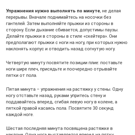
Упражнения нужно выполнять по минуте
, не делая
перерывы. Вначале поднимайтесь на носочки без
гантелей. Затем выполняйте прыжки из стороны в
сторону. Если дыхание сбивается, допустимы паузы.
Делайте прыжки в стороны в стиле «скейтера». Они
предполагают прыжки с ноги на ногу, при которых нужно
наклонять корпус и отводить назад согнутую ногу.
Четвертую минуту посвятите позиции плие: поставьте
ноги шире плеч, присядьте и поочередно отрывайте
пятки от пола.
Пятая минута – упражнения на растяжку у стены. Одну
ногу отставьте назад, руками упритесь стену и
поддавайтесь вперед, сгибая левую ногу в колене, а
пяткой правой касаясь пола. Посвятите 30 секунд
каждой ноге.
Шестая последняя минута посвящена растяжке в
наклоне. Одна нога выставляется вперед на пятку.