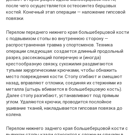
после чего осуществляется остеосинтез берцовых
костей. Конечный этап операции — наложение гипсовой
повязки.
Перелом переднего нижнего края большеберцовой кости
с подвывихом стопы во внутреннюю сторону —
распространенная травма у спортсменов. Техника
операции следующая: создается длинный продольный
разрез, рассекающий поперечную и (иногда)
крестообразную связку, сухожилия раздвигаются
тупыми хирургическими крючками, чтобы обнажить
место повреждения кости. Стопу сгибают и смещают
назад, вправляют отломки, соединяя их стержнями из
металла (штырь вбивается в большеберцовую кость).
Далее стопу разгибают, устанавливают под прямым
углом. Удаляются крючки, проводится послойное
ушивание тканей, накладывается гипсовая повязка до
колена.
Перелом нижнего заднего края большеберцовой кости с
вывихом стопы кзади относится к сложным случаям в