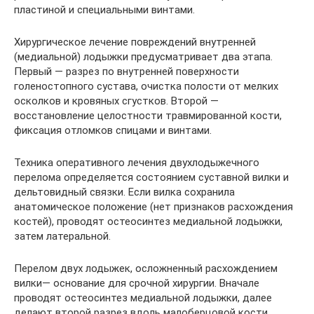
пластиной и специальными винтами.
Хирургическое лечение повреждений внутренней
(медиальной) лодыжки предусматривает два этапа.
Первый — разрез по внутренней поверхности
голеностопного сустава, очистка полости от мелких
осколков и кровяных сгустков. Второй —
восстановление целостности травмированной кости,
фиксация отломков спицами и винтами.
Техника оперативного лечения двухлодыжечного
перелома определяется состоянием суставной вилки и
дельтовидный связки. Если вилка сохранила
анатомическое положение (нет признаков расхождения
костей), проводят остеосинтез медиальной лодыжки,
затем латеральной.
Перелом двух лодыжек, осложненный расхождением
вилки— основание для срочной хирургии. Вначале
проводят остеосинтез медиальной лодыжки, далее
делают второй разрез вдоль малоберцовой кости,