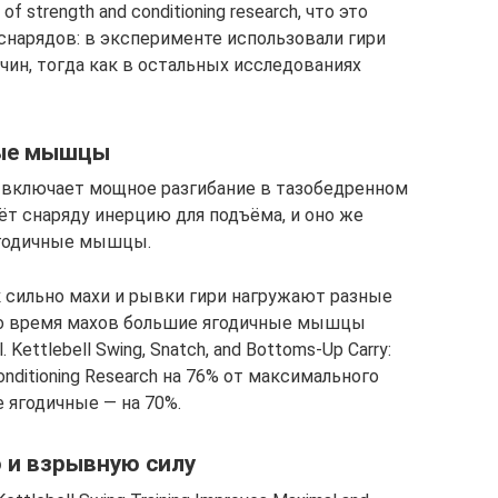
 of strength and conditioning research, что это
нарядов: в эксперименте использовали гири
жчин, тогда как в остальных исследованиях
ные мышцы
 включает мощное разгибание в тазобедренном
ёт снаряду инерцию для подъёма, и оно же
ягодичные мышцы.
к сильно махи и рывки гири нагружают разные
 во время махов большие ягодичные мышцы
. Kettlebell Swing, Snatch, and Bottoms‑Up Carry:
Conditioning Research на 76% от максимального
 ягодичные — на 70%.
 и взрывную силу