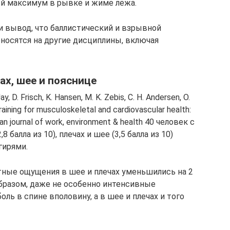
ый максимум в рывке и жиме лёжа.
и вывод, что баллистический и взрывной
носятся на другие дисциплины, включая
ах, шее и пояснице
 Frisch, K. Hansen, M. K. Zebis, C. H. Andersen, O.
raining for musculoskeletal and cardiovascular health:
ian journal of work, environment & health 40 человек с
 балла из 10), плечах и шее (3,5 балла из 10)
гирями.
ные ощущения в шее и плечах уменьшились на 2
 образом, даже не особенно интенсивные
оль в спине вполовину, а в шее и плечах и того