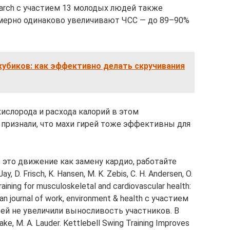
research с участием 13 молодых людей также
римерно одинаково увеличивают ЧСС — до 89–90%
кубиков: как эффективно делать скручивания
ислорода и расхода калорий в этом
 признали, что махи гирей тоже эффективны для
 это движение как замену кардио, работайте
D. Frisch, K. Hansen, M. K. Zebis, C. H. Andersen, O.
raining for musculoskeletal and cardiovascular health:
ian journal of work, environment & health с участием
рей не увеличили выносливость участников. В
e, M. A. Lauder. Kettlebell Swing Training Improves