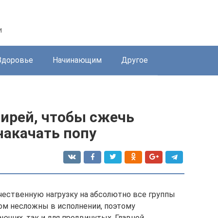
и
Здоровье
Начинающим
Другое
гирей, чтобы сжечь
накачать попу
ачественную нагрузку на абсолютно все группы
ом несложны в исполнении, поэтому
ающих, так и для продвинутых. Главной