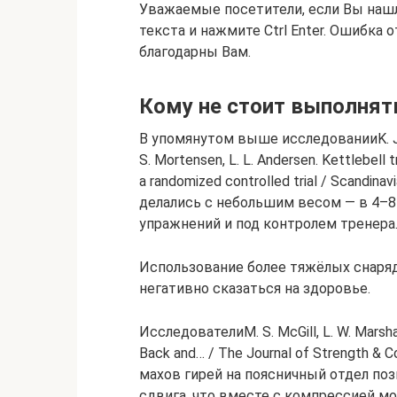
Уважаемые посетители, если Вы наш
текста и нажмите Ctrl Enter. Ошибка 
благодарны Вам.
Кому не стоит выполнят
В упомянутом выше исследованииK. Jay, D
S. Mortensen, L. L. Andersen. Kettlebell t
a randomized controlled trial / Scandinav
делались с небольшим весом — в 4–8
упражнений и под контролем тренера
Использование более тяжёлых снаряд
негативно сказаться на здоровье.
ИсследователиM. S. McGill, L. W. Marshal
Back and… / The Journal of Strength & 
махов гирей на поясничный отдел по
сдвига, что вместе с компрессией м