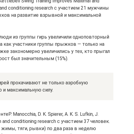
Kettlebell Swing Training Improves Maximal and
h and conditioning research с участием 21 мужчины
жков на развитие взрывной и максимальной
люди из группы гирь увеличили одноповторный
а как участники группы прыжков — только на
жке закономерно увеличились у тех, кто прыгал
ирост был значительным (15%).
ирей прокачивают не только аэробную
 и максимальную силу.
 Manocchia, D. K. Spierer, A. K. S. Lufkin, J.
gth and conditioning research с участием 37 человек.
 жимы, тяги, рывки) по два раза в неделю