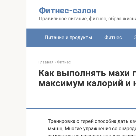
Перейти
Фитнес-салон
к
контенту
Правильное питание, фитнес, образ жизн
Питание и продукты
Фитнес
Главная
»
Фитнес
Как выполнять махи 
максимум калорий и 
Тренировка с гирей способна дать к
мышц. Многие упражнения со снаряд
замечательно подходят как для начин