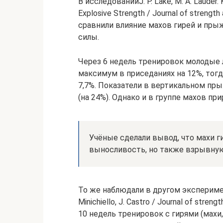
В исследованииJ. P. Lake, M. A. Lauder. 
Explosive Strength / Journal of strengt
сравнили влияние махов гирей и пры
силы.
Через 6 недель тренировок молодые 
максимум в приседаниях на 12%, тогд
7,7%. Показатели в вертикальном пры
(на 24%). Однако и в группе махов пр
Учёные сделали вывод, что махи г
выносливость, но также взрывную
То же наблюдали в другом экспериментеP.
Minichiello, J. Castro / Journal of stren
10 недель тренировок с гирями (махи,