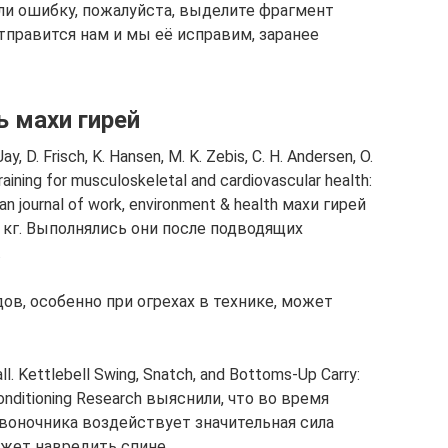
ли ошибку, пожалуйста, выделите фрагмент
отправится нам и мы её исправим, заранее
ь махи гирей
. Frisch, K. Hansen, M. K. Zebis, C. H. Andersen, O.
raining for musculoskeletal and cardiovascular health:
ian journal of work, environment & health махи гирей
 кг. Выполнялись они после подводящих
.
ов, особенно при огрехах в технике, может
l. Kettlebell Swing, Snatch, and Bottoms‑Up Carry:
Conditioning Research выяснили, что во время
звоночника воздействует значительная сила
ожет навредить спине.