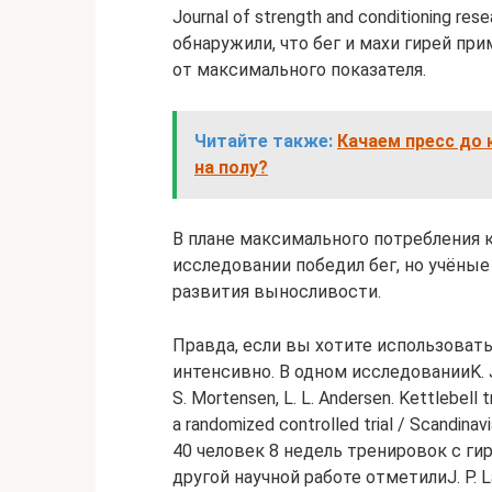
Journal of strength and conditioning 
обнаружили, что бег и махи гирей п
от максимального показателя.
Читайте также:
Качаем пресс до 
на полу?
В плане максимального потребления к
исследовании победил бег, но учёные
развития выносливости.
Правда, если вы хотите использовать
интенсивно. В одном исследованииK. Jay, 
S. Mortensen, L. L. Andersen. Kettlebell t
a randomized controlled trial / Scandinav
40 человек 8 недель тренировок с ги
другой научной работе отметилиJ. P. Lak