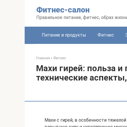
Перейти
Фитнес-салон
к
контенту
Правильное питание, фитнес, образ жизн
Питание и продукты
Фитнес
Главная
»
Фитнес
Махи гирей: польза и
технические аспекты
Махи с гирей, в особенности тяжело
взрывную силу и укрепляющее мускул