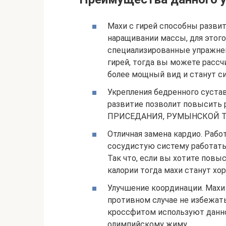
Махи с гирей способны развит
наращивании массы, для этог
специализированные упражнени
гирей, тогда вы можете расс
более мощный вид и станут си
Укрепления бедренного сустав
развитие позволит повысить р
ПРИСЕДАНИЯ, РУМЫНСКОЙ Т
Отличная замена кардио. Рабо
сосудистую систему работать 
Так что, если вы хотите пов
калории тогда махи станут хо
Улучшение координации. Махи
противном случае не избежат
кроссфитом используют данно
олимпийскому жиму.