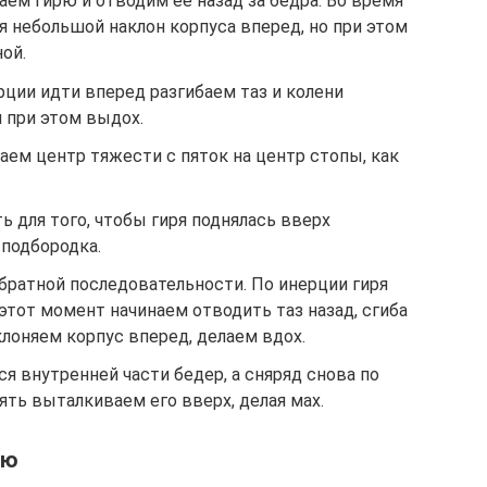
ем гирю и отводим ее назад за бедра. Во время
 небольшой наклон корпуса вперед, но при этом
ой.
рции идти вперед разгибаем таз и колени
 при этом выдох.
ем центр тяжести с пяток на центр стопы, как
ь для того, чтобы гиря поднялась вверх
 подбородка.
братной последовательности. По инерции гиря
 этот момент начинаем отводить таз назад, сгиба
клоняем корпус вперед, делаем вдох.
ся внутренней части бедер, а сняряд снова по
ть выталкиваем его вверх, делая мах.
ию