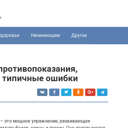
и
Здоровье
Начинающим
Другое
 противопоказания,
, типичные ошибки
й – это мощное упражнение, развивающее
атуру бедер, спины и ягодиц. Оно используется