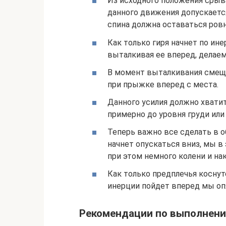
Из исходного положения срыва
данного движения допускается
спина должна оставаться ровн
Как только гиря начнет по ине
выталкивая ее вперед, делаем
В момент выталкивания смеща
при прыжке вперед с места.
Данного усилия должно хватит
примерно до уровня груди или
Теперь важно все сделать в о
начнет опускаться вниз, мы в
при этом немного колени и на
Как только предплечья коснут
инерции пойдет вперед мы опя
Рекомендации по выполнен