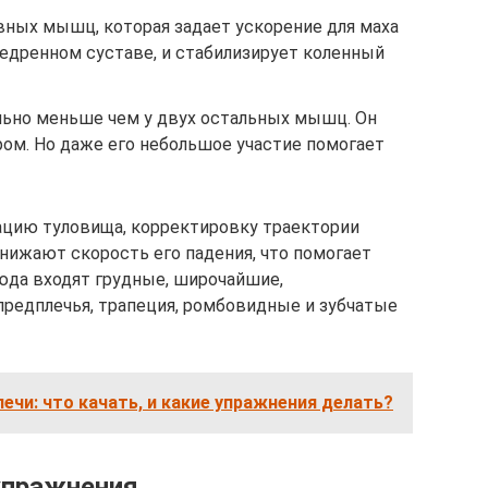
вных мышц, которая задает ускорение для маха
 бедренном суставе, и стабилизирует коленный
льно меньше чем у двух остальных мышц. Он
ром. Но даже его небольшое участие помогает
цию туловища, корректировку траектории
снижают скорость его падения, что помогает
юда входят грудные, широчайшие,
предплечья, трапеция, ромбовидные и зубчатые
лечи: что качать, и какие упражнения делать?
упражнения