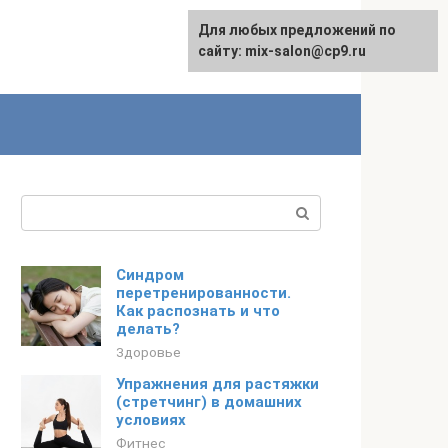
Для любых предложений по
сайту: mix-salon@cp9.ru
Поиск:
Синдром
перетренированности.
Как распознать и что
делать?
Здоровье
Упражнения для растяжки
(стретчинг) в домашних
условиях
Фитнес