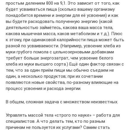
простым делением 800 на 9,1. Это зависит от того, как
будет усваиваться пища (сколько вашему организму
понадобится времени и энергии для её усвоения) и как
вы будете расходовать полученную энергию (какой
деятельностью займётесь, какова ваша масса тела,
какова мышечная масса, каков метаболизм и т.д.). Плюс
к этому, при одинаковой калорийности пища может быть
разной по усваиваемости. (Например, усвоение хлеба из
муки грубого помола с цельнозерновыми добавками
требует больше энергозатрат, чем усвоение белого
хлеба из муки высшего сорта.) Ещё один фактор связан с
тем, что за один приём пищи мы обычно съедаем не
один, а несколько продуктов; при их сочетании
появляются новые свойства, по-разному влияющие на
процесс усвоения и расхода энергии.
В общем, сложная задача с множеством неизвестных.
Управлять массой тела «строго по науке» – работа для
специалистов. А что делать тем, кто по разным
причинам не пользуется их услугами? Самим стать