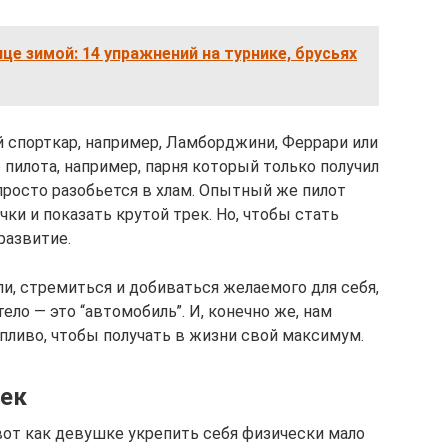
ице зимой: 14 упражнений на турнике, брусьях
 спорткар, например, Ламборджини, Феррари или
пилота, например, парня который только получил
н просто разобьется в хлам. Опытный же пилот
и и показать крутой трек. Но, чтобы стать
развитие.
ли, стремиться и добиваться желаемого для себя,
тело — это “автомобиль”. И, конечно же, нам
пливо, чтобы получать в жизни свой максимум.
шек
 вот как девушке укрепить себя физически мало