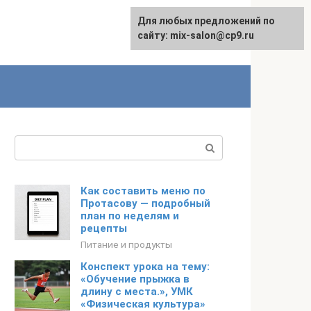
Для любых предложений по
сайту: mix-salon@cp9.ru
Поиск:
Как составить меню по
Протасову — подробный
план по неделям и
рецепты
Питание и продукты
Конспект урока на тему:
«Обучение прыжка в
длину с места.», УМК
«Физическая культура»