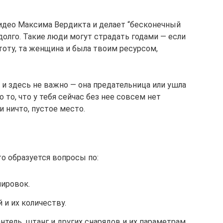
идео Максима Вердикта и делает “бесконечный
 долго. Такие люди могут страдать годами — если
оту, та женщина и была твоим ресурсом,
 и и здесь не важно — она предательница или ушла
 то, что у тебя сейчас без нее совсем нет
и ничто, пустое место.
о образуется вопросы по:
нировок.
и их количеству.
тель, штанг и других снарядов и их параметрам.