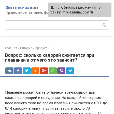
Перейти
Фитнес-салон
Для любых предложений по
к
Правильное питание, фитнес, образ жизни
сайту: mix-salon@cp9.ru
контенту
Поиск:
Главная
»
Питание и продукты
Вопрос: сколько калорий сжигается при
плавании и от чего это зависит?
Плавание может быть отличной тренировкой для
сжигания калорий и похудения. На каждый килограмм
веса вашего тела во время плавания сжигается от 0.1 до
0.14 калорий в минуту. Если вы весите около 70
килограмм, вы можете рассчитывать на то, что за 30