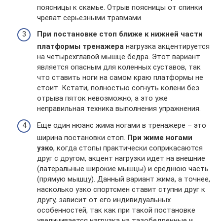
поясницы к скамье. Отрыв поясницы от спинки
чреват серьезными травмами.
При постановке стоп ближе к нижней части
платформы тренажера
нагрузка акцентируется
на четырехглавой мышце бедра. Этот вариант
является опасным для коленных суставов, так
что ставить ноги на самом краю платформы не
стоит. Кстати, полностью согнуть колени без
отрыва пяток невозможно, а это уже
неправильная техника выполнения упражнения.
Еще один нюанс жима ногами в тренажере – это
ширина постановки стоп.
При жиме ногами
узко
, когда стопы практически соприкасаются
друг с другом, акцент нагрузки идет на внешние
(латеральные широкие мышцы) и среднюю часть
(прямую мышцу). Данный вариант жима, а точнее,
насколько узко спортсмен ставит ступни друг к
другу, зависит от его индивидуальных
особенностей, так как при такой постановке
увеличивается нагрузка на тазобедренные и