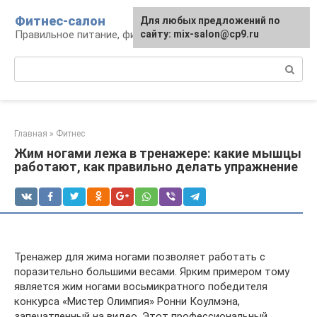
Перейти
Фитнес-салон
Для любых предложений по
к
Правильное питание, фитнес, образ жизни
сайту: mix-salon@cp9.ru
контенту
Поиск:
Главная
»
Фитнес
Жим ногами лежа в тренажере: какие мышцы
работают, как правильно делать упражнение
Тренажер для жима ногами позволяет работать с
поразительно большими весами. Ярким примером тому
является жим ногами восьмикратного победителя
конкурса «Мистер Олимпия» Ронни Коулмэна,
запечатленный на видео. Этот профессиональный