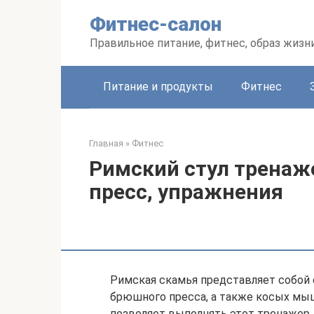
Перейти
Фитнес-салон
к
контенту
Правильное питание, фитнес, образ жизн
Питание и продукты
Фитнес
Главная
»
Фитнес
Римский стул тренаж
пресс, упражнения
Римская скамья представляет собой
брюшного пресса, а также косых мы
позволяет выполнять этот тренажер, 