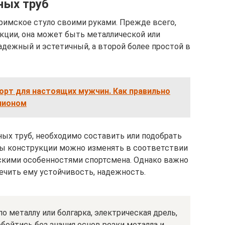
ных труб
 римское стуло своими руками. Прежде всего,
кции, она может быть металлической или
адежный и эстетичный, а второй более простой в
орт для настоящих мужчин. Как правильно
пионом
ых труб, необходимо составить или подобрать
ры конструкции можно изменять в соответствии
скими особенностями спортсмена. Однако важно
ечить ему устойчивость, надежность.
о металлу или болгарка, электрическая дрель,
обойтись без знания основ резки металла и