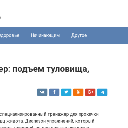
и
Здоровье
Начинающим
Другое
ер: подъем туловища,
 специализированный тренажер для прокачки
шц живота. Диапазон упражнений, который
очень широкий, но все они так или иначе