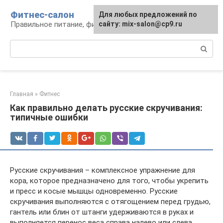
Перейти
Фитнес-салон
Для любых предложений по
к
Правильное питание, фитнес, образ жизни
сайту: mix-salon@cp9.ru
контенту
Поиск:
Главная
»
Фитнес
Как правильно делать русские скручивания:
типичные ошибки
Русские скручивания – комплексное упражнение для
кора, которое предназначено для того, чтобы укрепить
и пресс и косые мышцы одновременно. Русские
скручивания выполняются с отягощением перед грудью,
гантель или блин от штанги удерживаются в руках и
выполняется перенос веса справа налево или слева